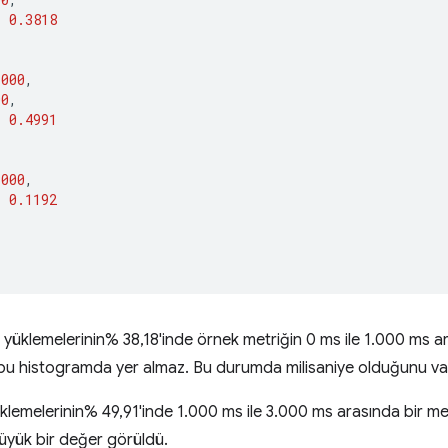
:
0.3818
1000
,
00
,
:
0.4991
3000
,
:
0.1192
fa yüklemelerinin% 38,18'inde örnek metriğin 0 ms ile 1.000 ms 
i bu histogramda yer almaz. Bu durumda milisaniye olduğunu v
klemelerinin% 49,91'inde 1.000 ms ile 3.000 ms arasında bir met
üyük bir değer görüldü.