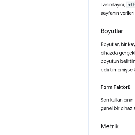
Tanımlayıcı,
ht
sayfanın veriler
Boyutlar
Boyutlar, bir ka
cihazda gerçekle
boyutun belirti
belirtilmemişse 
Form Faktörü
Son kullanıcının 
genel bir cihaz sı
Metrik