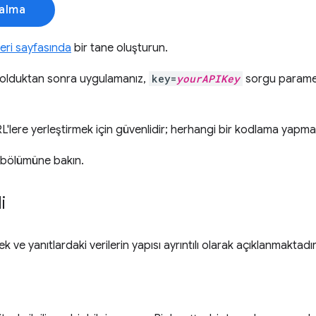
alma
ileri sayfasında
bir tane oluşturun.
 olduktan sonra uygulamanız,
key=
yourAPIKey
sorgu parametr
RL'lere yerleştirmek için güvenlidir; herhangi bir kodlama yapm
bölümüne bakın.
i
k ve yanıtlardaki verilerin yapısı ayrıntılı olarak açıklanmaktadır