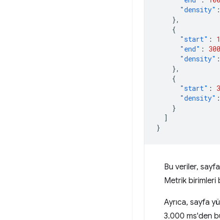
"density"
},
{
"start"
:
"end"
:
30
"density"
},
{
"start"
:
"density"
}
]
}
Bu veriler, say
Metrik birimler
Ayrıca, sayfa yü
3.000 ms'den b