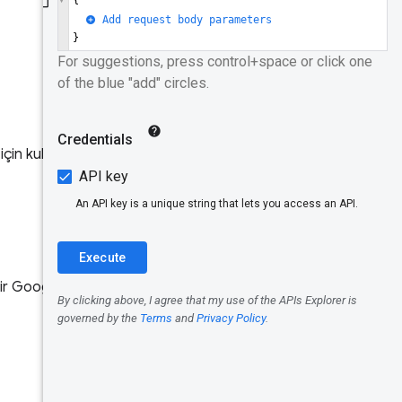
Veri modeli
Kaydet
Tanımlayıcıl
ar
Köken
 için kullanıcı deneyimi
URL'ler
Boyutlar
Metrik
 bir Google Cloud API anahtarı
Toplama
dönemi
Örnek
sorgular