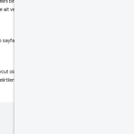
elirli bir boyut
Hız sınırları
ait veriler bulunabilir.
Deneyin!
 sayfaları ve web siteleridir.
ut olan tüm veriler birlikte
lirtilen sayfaları olduğunu