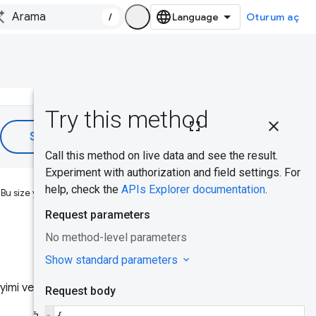
/
Oturum aç
Bu sayfada
Yaygın
kullanım alanı
CrUX API
Bu size yardımcı oldu mu?
anahtarı
API
anahtarı
edinme ve
yimi verilerine düşük gecikmeli
kullanma