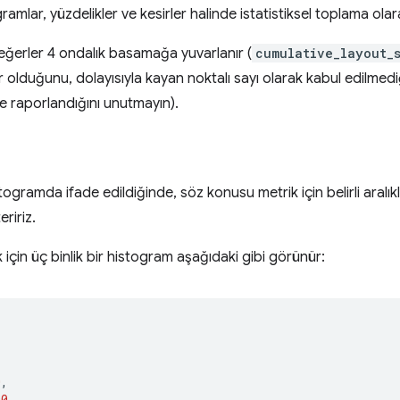
gramlar, yüzdelikler ve kesirler halinde istatistiksel toplama olar
eğerler 4 ondalık basamağa yuvarlanır (
cumulative_layout_
r olduğunu, dolayısıyla kayan noktalı sayı olarak kabul edilmediğ
 raporlandığını unutmayın).
stogramda ifade edildiğinde, söz konusu metrik için belirli aralı
ririz.
 için üç binlik bir histogram aşağıdaki gibi görünür:
[
0
,
00
,