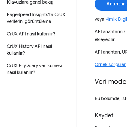
Kılavuzlara genel bakış
Anahtar 
Page
Speed Insights'ta Cr
UX
veya
Kimlik Bilg
verilerini görüntüleme
API anahtarınız
Cr
UX API nasıl kullanılır?
ekleyebilir.
Cr
UX History API nasıl
API anahtarı, U
kullanılır?
Örnek sorgular
Cr
UX Big
Query veri kümesi
nasıl kullanılır?
Veri model
Bu bölümde, iste
Kaydet