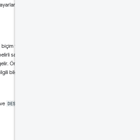
arlanırsa yalnızca ilgili
biçim faktörü, kaydın bir mobil
elirli sayıda değeri vardır ve bu
elir. Örneğin, form faktörü
 bilgi içerdiği anlaşılır.
ve
DESKTOP
olarak ayrılmış