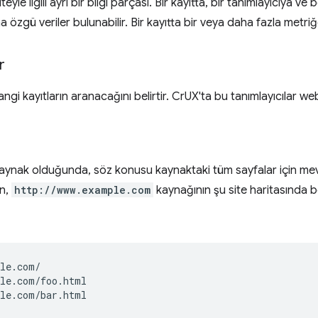
eyle ilgili ayrı bir bilgi parçası. Bir kayıtta, bir tanımlayıcıya ve b
zgü veriler bulunabilir. Bir kayıtta bir veya daha fazla metriğe 
r
angi kayıtların aranacağını belirtir. CrUX'ta bu tanımlayıcılar web
 kaynak olduğunda, söz konusu kaynaktaki tüm sayfalar için mevc
in,
http://www.example.com
kaynağının şu site haritasında be
le.com/

le.com/foo.html
