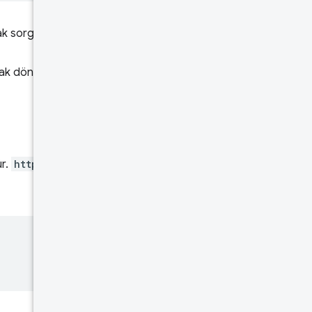
ak sorgularken
narak döndürüleceği anlamına
ür.
http://www.example.com