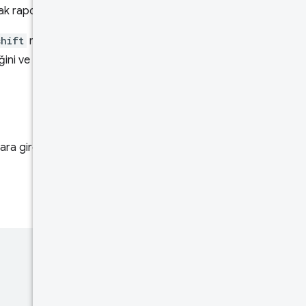
ak raporlarız.
shift
metriklerinin dize olarak
ini ve dize içinde 2 ondalık
klara giren sayfa yüklemelerinin