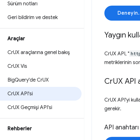
Sürüm notları
Deneyin.
Geri bildirim ve destek
Yaygın kull
Araçlar
Cr
UX araçlarına genel bakış
CrUX API, "
htt
metriklerinin so
Cr
UX Vis
Cr
UX API 
Big
Query'de Cr
UX
Cr
UX API'si
CrUX API'yi kul
Cr
UX Geçmişi API'si
gerekir.
API anahtar
Rehberler