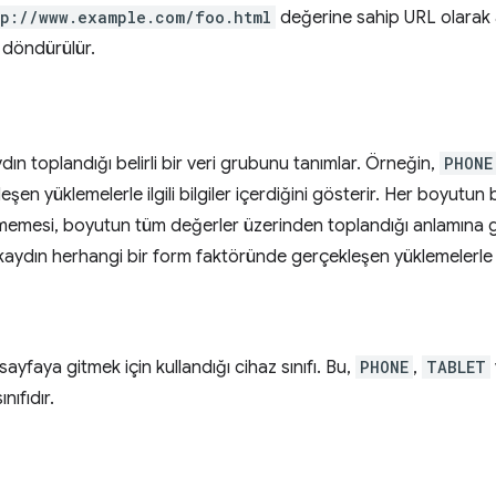
tp://www.example.com/foo.html
değerine sahip URL olarak ay
i döndürülür.
ydın toplandığı belirli bir veri grubunu tanımlar. Örneğin,
PHONE
şen yüklemelerle ilgili bilgiler içerdiğini gösterir. Her boyutun b
lmemesi, boyutun tüm değerler üzerinden toplandığı anlamına g
kaydın herhangi bir form faktöründe gerçekleşen yüklemelerle ilgili
sayfaya gitmek için kullandığı cihaz sınıfı. Bu,
PHONE
,
TABLET
nıfıdır.