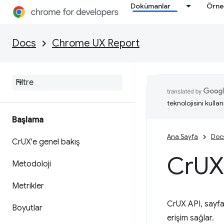
Dokümanlar
Örne
Docs
Chrome UX Report
teknolojisini kullan
Başlama
Ana Sayfa
Doc
Cr
UX'e genel bakış
Cr
UX
Metodoloji
Metrikler
CrUX API, sayfa 
Boyutlar
erişim sağlar.