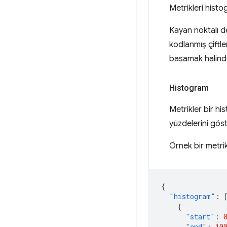
Metrikleri histo
Kayan noktalı d
kodlanmış çiftle
basamak halinde
Histogram
Metrikler bir hi
yüzdelerini göste
Örnek bir metrik
{
"histogram"
:
{
"start"
:
"end"
:
10