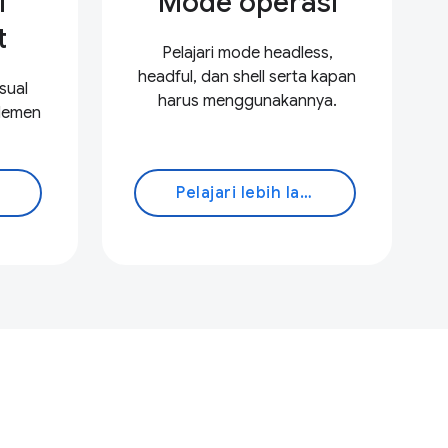
l
Mode operasi
t
Pelajari mode headless,
headful, dan shell serta kapan
sual
harus menggunakannya.
elemen
Pelajari lebih lanjut