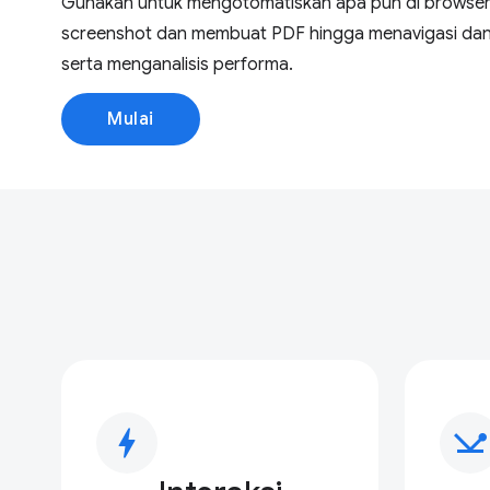
Gunakan untuk mengotomatiskan apa pun di browser,
screenshot dan membuat PDF hingga menavigasi dan
serta menganalisis performa.
Mulai
bolt
network_ping