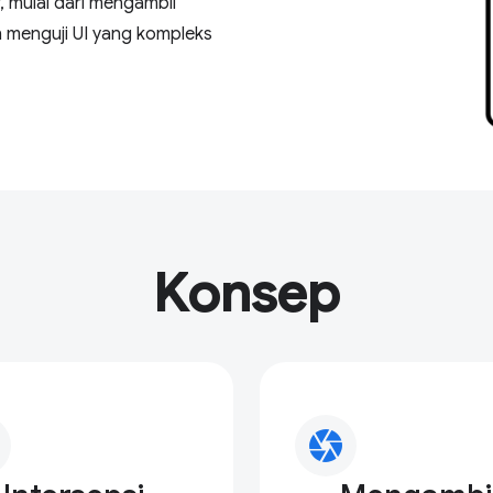
 mulai dari mengambil
 menguji UI yang kompleks
Konsep
camera