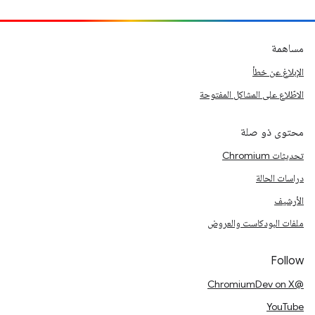
مساهمة
الإبلاغ عن خطأ
الاطّلاع على المشاكل المفتوحة
محتوى ذو صلة
تحديثات Chromium
دراسات الحالة
الأرشيف
ملفات البودكاست والعروض
Follow
@ChromiumDev on X
YouTube