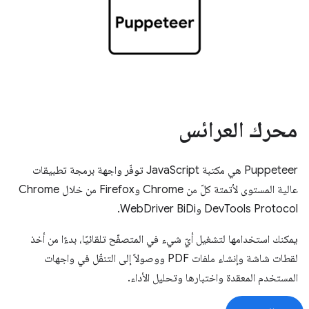
محرك العرائس
‫Puppeteer هي مكتبة JavaScript توفّر واجهة برمجة تطبيقات
عالية المستوى لأتمتة كلّ من Chrome وFirefox من خلال Chrome
DevTools Protocol وWebDriver BiDi.
يمكنك استخدامها لتشغيل أيّ شيء في المتصفّح تلقائيًا، بدءًا من أخذ
لقطات شاشة وإنشاء ملفات PDF ووصولاً إلى التنقّل في واجهات
المستخدم المعقدة واختبارها وتحليل الأداء.