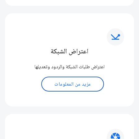
network_ping
اعتراض الشبكة
اعتراض طلبات الشبكة والردود وتعديلها
مزيد من المعلومات
camera