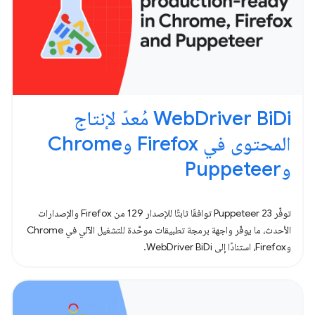
WebDriver BiDi مُعدّ لإنتاج
المحتوى في Firefox وChrome
وPuppeteer
توفِّر Puppeteer 23 توافقًا ثابتًا للإصدار 129 من Firefox والإصدارات
الأحدث، ما يوفّر واجهة برمجة تطبيقات موحَّدة للتشغيل الآلي في Chrome
وFirefox، استنادًا إلى WebDriver BiDi.