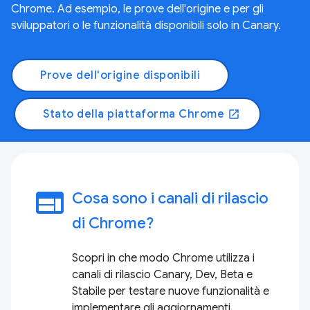
Chrome. Ad esempio, le prove dell'origine e per gli
sviluppatori o le funzionalità disponibili solo in Canary.
Prove dell'origine disponibili
Stato della piattaforma Chrome
open_in_new
web
Cosa sono i canali di rilascio
di Chrome?
Scopri in che modo Chrome utilizza i
canali di rilascio Canary, Dev, Beta e
Stabile per testare nuove funzionalità e
implementare gli aggiornamenti.