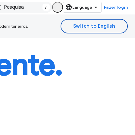
/
Fazer login
odem ter erros.
ente.