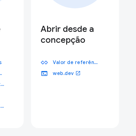
e
Abrir desde a
concepção
s
Valor de referência
terminal
open_in_new
 de desempenho
web.dev
Animador de fantoches
Chrome for Testing