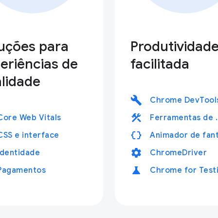
uções para
Produtividad
eriências de
facilitada
lidade
build
Chrome DevTool
construction
Core Web Vitals
Ferramentas
data_object
CSS e interface
settings
Identidade
ChromeDriver
science
Pagamentos