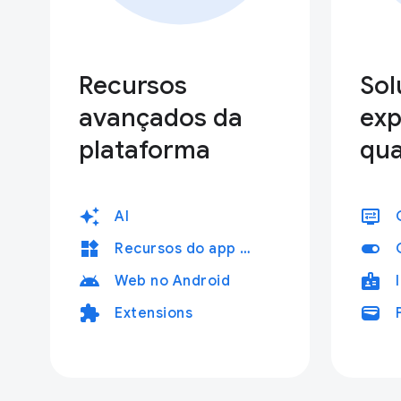
Recursos
Sol
avançados da
exp
plataforma
qua
auto_awesome
display_settings
AI
widgets
toggle_on
Recursos do app da Web
android
badge
Web no Android
extension
wallet
Extensions