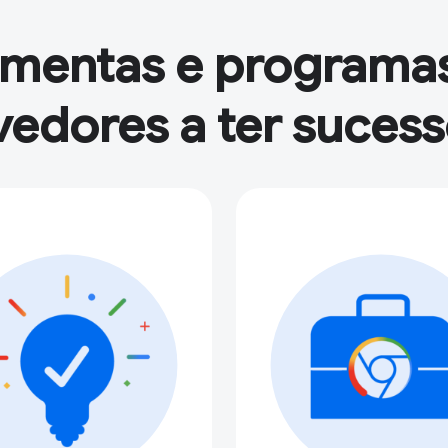
amentas e programas
edores a ter suces