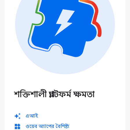
শক্তিশালী প্ল্যাটফর্ম ক্ষমতা
auto_awesome
এআই
widgets
ওয়েব অ্যাপের বৈশিষ্ট্য