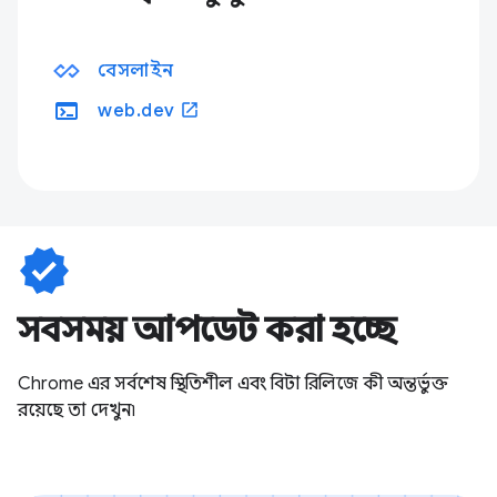
বেসলাইন
terminal
open_in_new
web.dev
verified
সবসময় আপডেট করা হচ্ছে
Chrome এর সর্বশেষ স্থিতিশীল এবং বিটা রিলিজে কী অন্তর্ভুক্ত
রয়েছে তা দেখুন৷