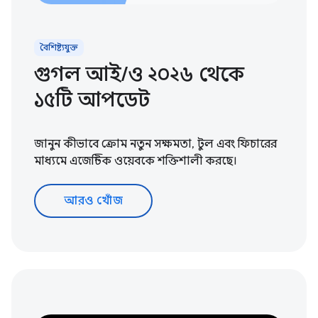
বৈশিষ্ট্যযুক্ত
গুগল আই/ও ২০২৬ থেকে
১৫টি আপডেট
জানুন কীভাবে ক্রোম নতুন সক্ষমতা, টুল এবং ফিচারের
মাধ্যমে এজেন্টিক ওয়েবকে শক্তিশালী করছে।
আরও খোঁজ