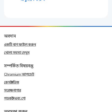
অবদান
একটি বাগ ফাইল করুন
খোলা সমস্যা দেখুন
সম্পর্কিত বিষয়বস্তু
Chromium আপডেট
কেস স্টাডিজ
সংরক্ষণাগার
পডকাস্ট এবং শো
অনুসরণ করুন