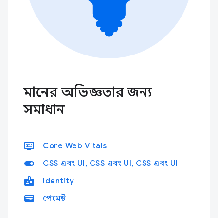
মানের অভিজ্ঞতার জন্য
সমাধান
display_settings
Core Web Vitals
toggle_on
CSS এবং UI, CSS এবং UI, CSS এবং UI
badge
Identity
wallet
পেমেন্ট