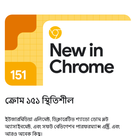
ক্রোম ১৫১ স্থিতিশীল
ইউজারমিডিয়া এলিমেন্ট, ডিক্লারেটিভ শ্যাডো ডোম স্লট
অ্যাসাইনমেন্ট, এবং সফট নেভিগেশন পারফরম্যান্স এন্ট্রি, এবং
আরও অনেক কিছু।