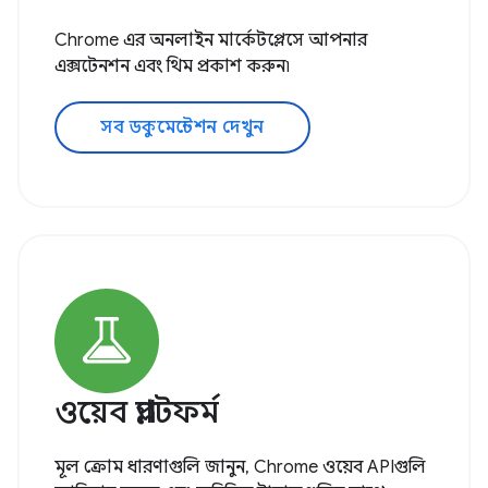
Chrome এর অনলাইন মার্কেটপ্লেসে আপনার
এক্সটেনশন এবং থিম প্রকাশ করুন৷
সব ডকুমেন্টেশন দেখুন
ওয়েব প্ল্যাটফর্ম
মূল ক্রোম ধারণাগুলি জানুন, Chrome ওয়েব APIগুলি