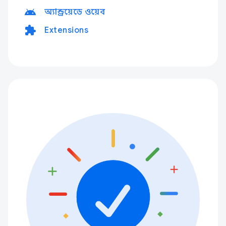
android
অ্যান্ড্রয়েডে ওয়েব
extension
Extensions