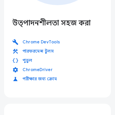
উত্পাদনশীলতা সহজ করা
build
Chrome DevTools
construction
পারফরমেন্স টুলস
data_object
পুতুল
settings
ChromeDriver
science
পরীক্ষার জন্য ক্রোম