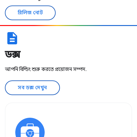
রিলিজ নোট
description
ডক্স
আপনি বিল্ডিং শুরু করতে প্রয়োজন সম্পদ.
সব ডক্স দেখুন