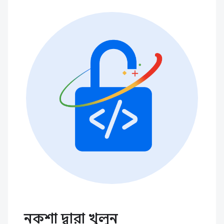
নকশা দ্বারা খুলুন