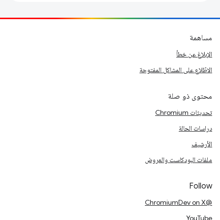
مساهمة
الإبلاغ عن خطأ
الاطّلاع على المشاكل المفتوحة
محتوى ذو صلة
تحديثات Chromium
دراسات الحالة
الأرشيف
ملفات البودكاست والعروض
Follow
@ChromiumDev on X
YouTube