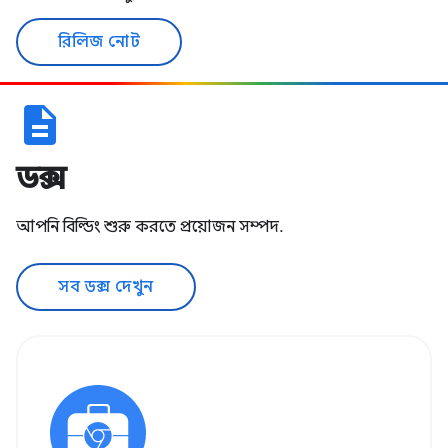
রিলিজ নোট
description
ডক্স
আপনি বিল্ডিং শুরু করতে প্রয়োজন সম্পদ.
সব ডক্স দেখুন