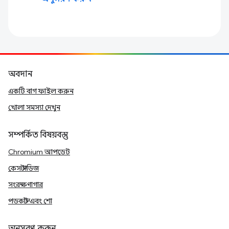
অবদান
একটি বাগ ফাইল করুন
খোলা সমস্যা দেখুন
সম্পর্কিত বিষয়বস্তু
Chromium আপডেট
কেস স্টাডিজ
সংরক্ষণাগার
পডকাস্ট এবং শো
অনুসরণ করুন