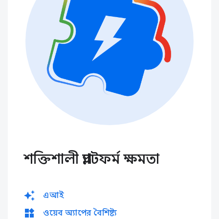
শক্তিশালী প্ল্যাটফর্ম ক্ষমতা
auto_awesome
এআই
widgets
ওয়েব অ্যাপের বৈশিষ্ট্য