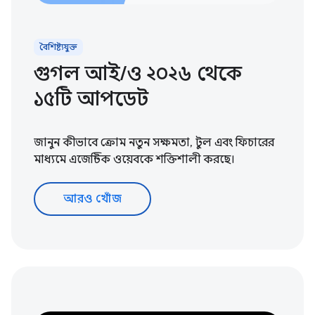
বৈশিষ্ট্যযুক্ত
গুগল আই/ও ২০২৬ থেকে
১৫টি আপডেট
জানুন কীভাবে ক্রোম নতুন সক্ষমতা, টুল এবং ফিচারের
মাধ্যমে এজেন্টিক ওয়েবকে শক্তিশালী করছে।
আরও খোঁজ