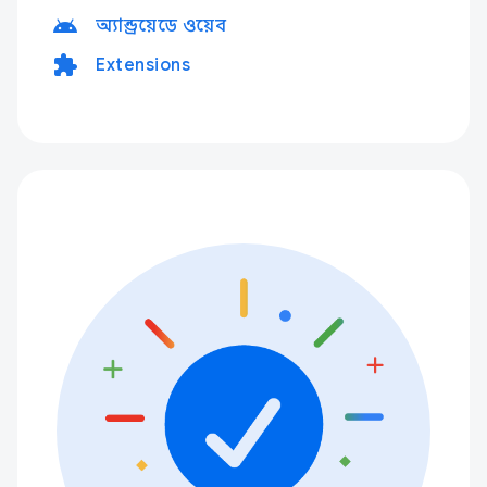
android
অ্যান্ড্রয়েডে ওয়েব
extension
Extensions