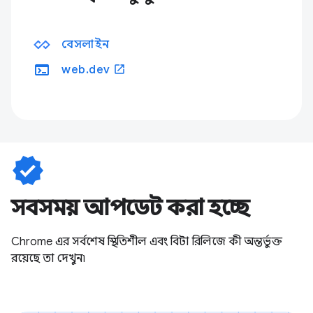
বেসলাইন
terminal
open_in_new
web.dev
verified
সবসময় আপডেট করা হচ্ছে
Chrome এর সর্বশেষ স্থিতিশীল এবং বিটা রিলিজে কী অন্তর্ভুক্ত
রয়েছে তা দেখুন৷