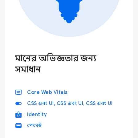
মানের অভিজ্ঞতার জন্য
সমাধান
display_settings
Core Web Vitals
toggle_on
CSS এবং UI, CSS এবং UI, CSS এবং UI
badge
Identity
wallet
পেমেন্ট