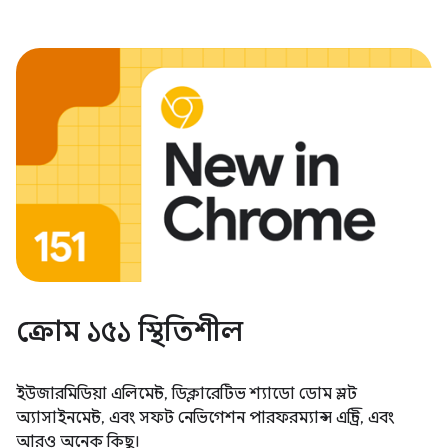
ক্রোম ১৫১ স্থিতিশীল
ইউজারমিডিয়া এলিমেন্ট, ডিক্লারেটিভ শ্যাডো ডোম স্লট
অ্যাসাইনমেন্ট, এবং সফট নেভিগেশন পারফরম্যান্স এন্ট্রি, এবং
আরও অনেক কিছু।