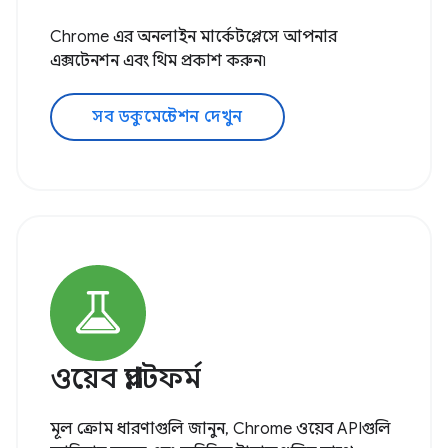
Chrome এর অনলাইন মার্কেটপ্লেসে আপনার
এক্সটেনশন এবং থিম প্রকাশ করুন৷
সব ডকুমেন্টেশন দেখুন
ওয়েব প্ল্যাটফর্ম
মূল ক্রোম ধারণাগুলি জানুন, Chrome ওয়েব APIগুলি