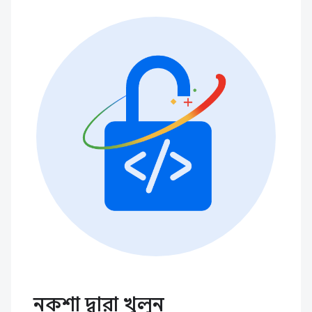
নকশা দ্বারা খুলুন