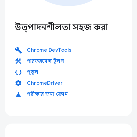
উত্পাদনশীলতা সহজ করা
build
Chrome DevTools
construction
পারফরমেন্স টুলস
data_object
পুতুল
settings
ChromeDriver
science
পরীক্ষার জন্য ক্রোম