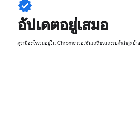
verified
อัปเดตอยู่เสมอ
ดูว่ามีอะไรรวมอยู่ใน Chrome เวอร์ชันเสถียรและเบต้าล่าสุดบ้าง