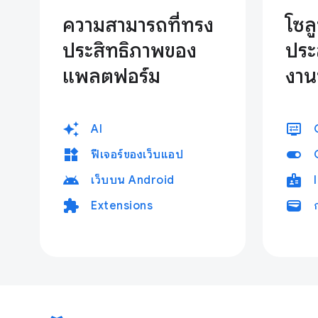
ความสามารถที่ทรง
โซลู
ประสิทธิภาพของ
ประ
แพลตฟอร์ม
งาน
auto_awesome
display_settings
AI
widgets
toggle_on
ฟีเจอร์ของเว็บแอป
android
badge
เว็บบน Android
extension
wallet
Extensions