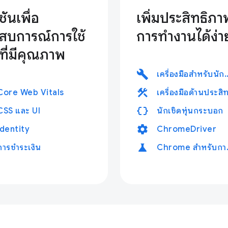
ชันเพื่อ
เพิ่มประสิทธิภา
สบการณ์การใช้
การทำงานได้ง่าย
ที่มีคุณภาพ
build
เครื่องมือสำหรับนักพัฒน
construction
Core Web Vitals
data_object
CSS และ UI
นักเชิดหุ่นกระบอก
settings
Identity
ChromeDriver
science
การชำระเงิน
Chrome