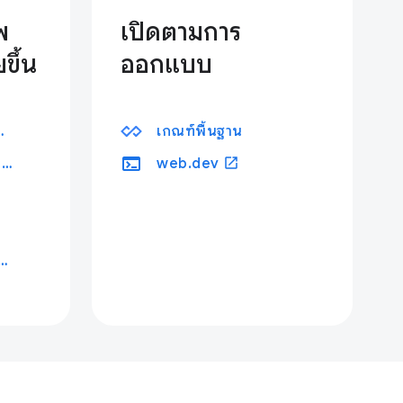
พ
เปิดตามการ
ขึ้น
ออกแบบ
าเว็บใน Chrome
เกณฑ์พื้นฐาน
terminal
open_in_new
เครื่องมือด้านประสิทธิภาพ
web.dev
 สำหรับการทดสอบ