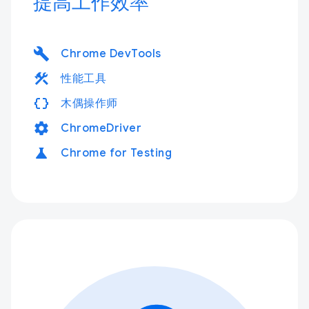
提高工作效率
build
Chrome DevTools
construction
性能工具
data_object
木偶操作师
settings
ChromeDriver
science
Chrome for Testing