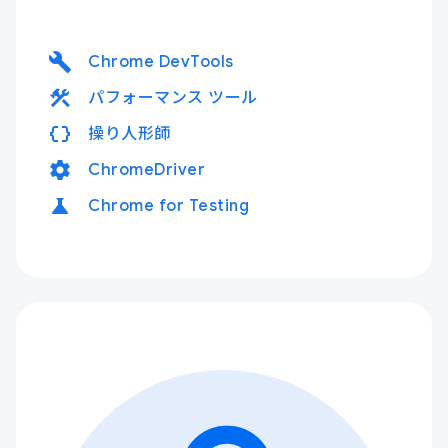
build
Chrome DevTools
construction
パフォーマンス ツール
data_object
操り人形師
settings
ChromeDriver
science
Chrome for Testing