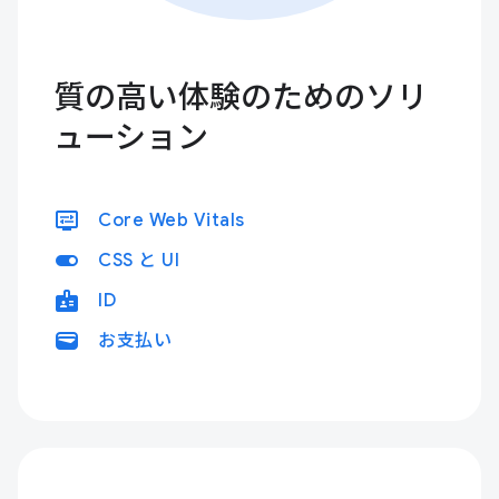
質の高い体験のためのソリ
ューション
display_settings
Core Web Vitals
toggle_on
CSS と UI
badge
ID
wallet
お支払い