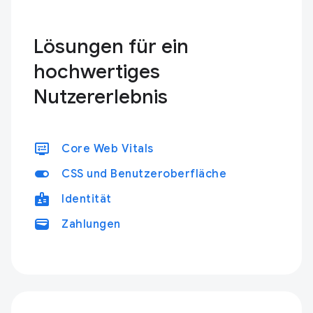
Lösungen für ein
hochwertiges
Nutzererlebnis
display_settings
Core Web Vitals
toggle_on
CSS und Benutzeroberfläche
badge
Identität
wallet
Zahlungen