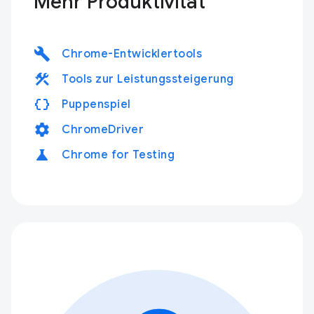
Mehr Produktivität
build
Chrome-Entwicklertools
construction
Tools zur Leistungssteigerung
data_object
Puppenspiel
settings
ChromeDriver
science
Chrome for Testing