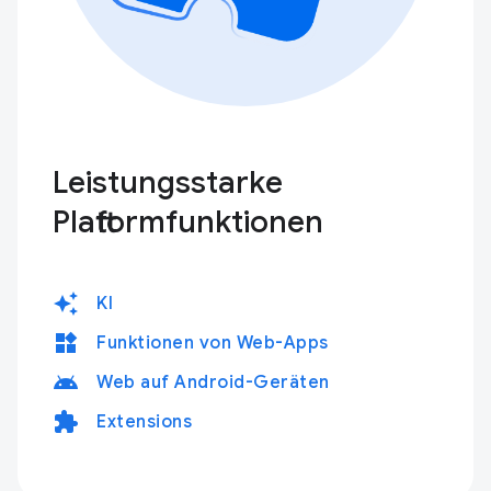
Leistungsstarke
Plattformfunktionen
auto_awesome
KI
widgets
Funktionen von Web-Apps
android
Web auf Android-Geräten
extension
Extensions