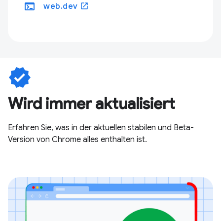
terminal
open_in_new
web.dev
verified
Wird immer aktualisiert
Erfahren Sie, was in der aktuellen stabilen und Beta-
Version von Chrome alles enthalten ist.