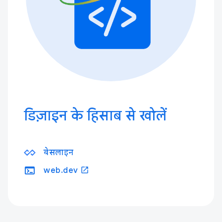
डिज़ाइन के हिसाब से खोलें
बेसलाइन
terminal
open_in_new
web.dev