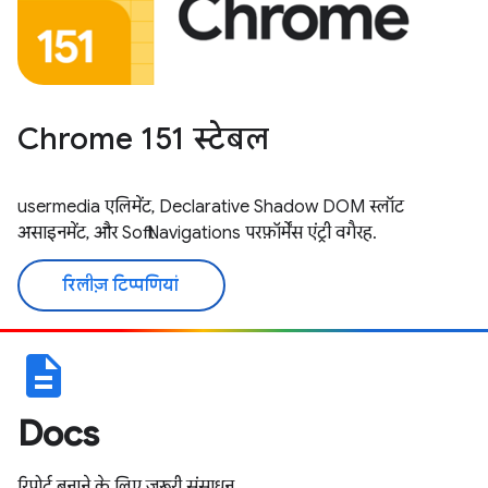
Chrome 151 स्टेबल
usermedia एलिमेंट, Declarative Shadow DOM स्लॉट
असाइनमेंट, और Soft Navigations परफ़ॉर्मेंस एंट्री वगैरह.
रिलीज़ टिप्पणियां
description
Docs
रिपोर्ट बनाने के लिए ज़रूरी संसाधन.