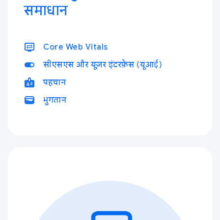
समाधान
display_settings
Core Web Vitals
toggle_on
सीएसएस और यूज़र इंटरफ़ेस (यूआई)
badge
पहचान
wallet
भुगतान