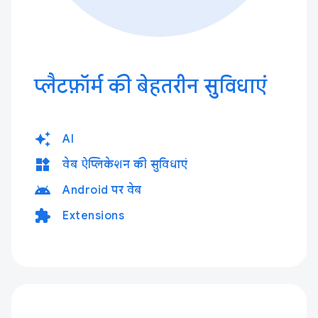
प्लैटफ़ॉर्म की बेहतरीन सुविधाएं
auto_awesome
AI
widgets
वेब ऐप्लिकेशन की सुविधाएं
android
Android पर वेब
extension
Extensions