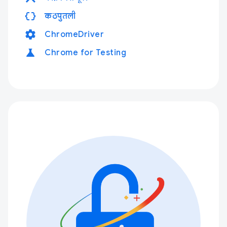
data_object
कठपुतली
settings
ChromeDriver
science
Chrome for Testing