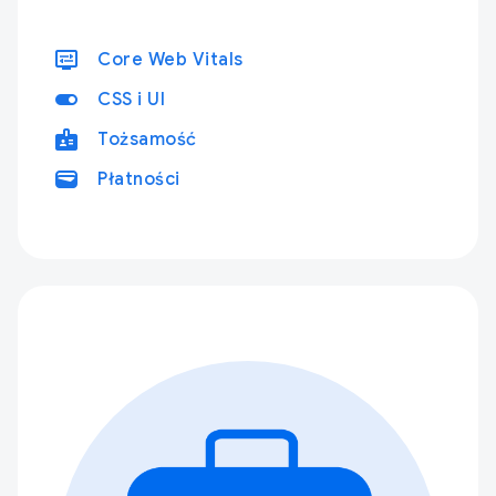
display_settings
Core Web Vitals
toggle_on
CSS i UI
badge
Tożsamość
wallet
Płatności