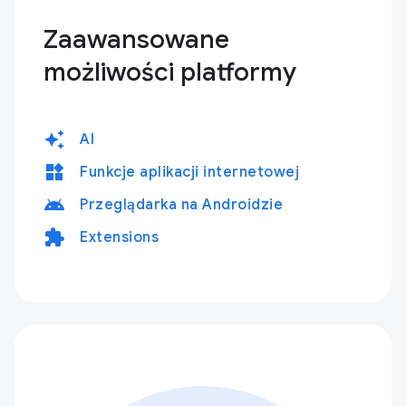
Zaawansowane
możliwości platformy
auto_awesome
AI
widgets
Funkcje aplikacji internetowej
android
Przeglądarka na Androidzie
extension
Extensions