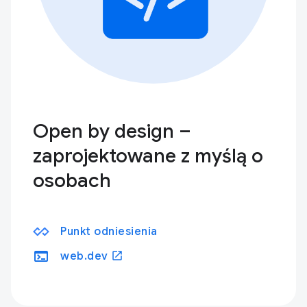
Open by design –
zaprojektowane z myślą o
osobach
Punkt odniesienia
terminal
open_in_new
web.dev