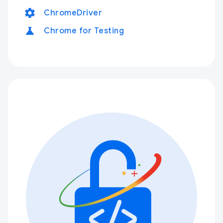
settings
ChromeDriver
science
Chrome for Testing