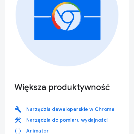
Większa produktywność
build
Narzędzia deweloperskie w Chrome
construction
Narzędzia do pomiaru wydajności
data_object
Animator