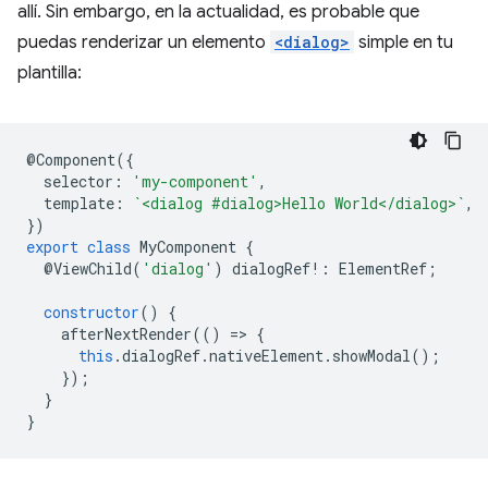
allí. Sin embargo, en la actualidad, es probable que
puedas renderizar un elemento
<dialog>
simple en tu
plantilla:
@
Component
({
selector
:
'my-component'
,
template
:
`<dialog #dialog>Hello World</dialog>`
,
})
export
class
MyComponent
{
@
ViewChild
(
'dialog'
)
dialogRef
!:
ElementRef
;
constructor
()
{
afterNextRender
(()
=
>
{
this
.
dialogRef
.
nativeElement
.
showModal
();
});
}
}