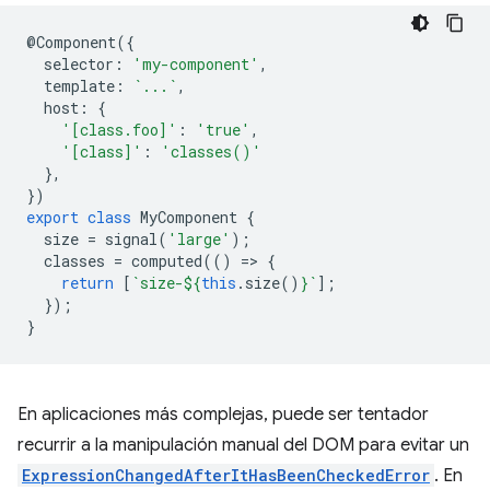
@
Component
({
selector
:
'my-component'
,
template
:
`...`
,
host
:
{
'[class.foo]'
:
'true'
,
'[class]'
:
'classes()'
},
})
export
class
MyComponent
{
size
=
signal
(
'large'
);
classes
=
computed
(()
=
>
{
return
[
`size-
${
this
.
size
()
}
`
];
});
}
En aplicaciones más complejas, puede ser tentador
recurrir a la manipulación manual del DOM para evitar un
ExpressionChangedAfterItHasBeenCheckedError
. En