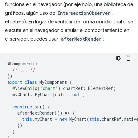
funciona en el navegador (por ejemplo, una biblioteca de
gráficos, algún uso de
IntersectionObserver
,
etcétera). En lugar de verificar de forma condicional si se
ejecuta en el navegador o anular el comportamiento en
el servidor, puedes usar
afterNextRender
:
@
Component
({
/* ... */
})
export
class
MyComponent
{
@
ViewChild
(
'chart'
)
chartRef
:
ElementRef
;
myChart
:
MyChart
|
null
=
null
;
constructor
()
{
afterNextRender
(()
=
>
{
this
.
myChart
=
new
MyChart
(
this
.
chartRef
.
nativ
});
}
}