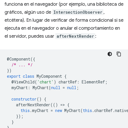
funciona en el navegador (por ejemplo, una biblioteca de
gráficos, algún uso de
IntersectionObserver
,
etcétera). En lugar de verificar de forma condicional si se
ejecuta en el navegador o anular el comportamiento en
el servidor, puedes usar
afterNextRender
:
@
Component
({
/* ... */
})
export
class
MyComponent
{
@
ViewChild
(
'chart'
)
chartRef
:
ElementRef
;
myChart
:
MyChart
|
null
=
null
;
constructor
()
{
afterNextRender
(()
=
>
{
this
.
myChart
=
new
MyChart
(
this
.
chartRef
.
nativ
});
}
}