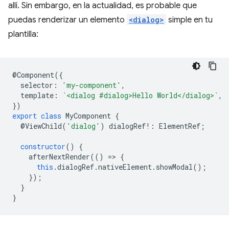
allí. Sin embargo, en la actualidad, es probable que
puedas renderizar un elemento
<dialog>
simple en tu
plantilla:
@
Component
({
selector
:
'my-component'
,
template
:
`<dialog #dialog>Hello World</dialog>`
,
})
export
class
MyComponent
{
@
ViewChild
(
'dialog'
)
dialogRef
!:
ElementRef
;
constructor
()
{
afterNextRender
(()
=
>
{
this
.
dialogRef
.
nativeElement
.
showModal
();
});
}
}