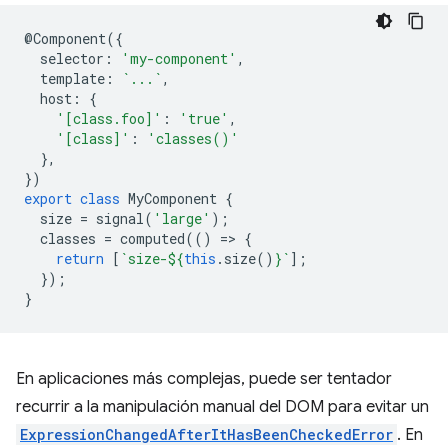
@
Component
({
selector
:
'my-component'
,
template
:
`...`
,
host
:
{
'[class.foo]'
:
'true'
,
'[class]'
:
'classes()'
},
})
export
class
MyComponent
{
size
=
signal
(
'large'
);
classes
=
computed
(()
=
>
{
return
[
`size-
${
this
.
size
()
}
`
];
});
}
En aplicaciones más complejas, puede ser tentador
recurrir a la manipulación manual del DOM para evitar un
ExpressionChangedAfterItHasBeenCheckedError
. En