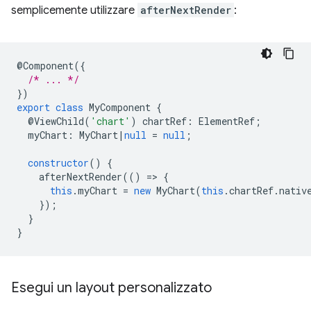
semplicemente utilizzare
afterNextRender
:
@
Component
({
/* ... */
})
export
class
MyComponent
{
@
ViewChild
(
'chart'
)
chartRef
:
ElementRef
;
myChart
:
MyChart
|
null
=
null
;
constructor
()
{
afterNextRender
(()
=
>
{
this
.
myChart
=
new
MyChart
(
this
.
chartRef
.
nativ
});
}
}
Esegui un layout personalizzato