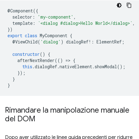
@
Component
({
selector
:
'my-component'
,
template
:
`<dialog #dialog>Hello World</dialog>`
,
})
export
class
MyComponent
{
@
ViewChild
(
'dialog'
)
dialogRef
!:
ElementRef
;
constructor
()
{
afterNextRender
(()
=
>
{
this
.
dialogRef
.
nativeElement
.
showModal
();
});
}
}
Rimandare la manipolazione manuale
del DOM
Dopo aver utilizzato le linee guida precedenti per ridurre