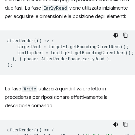
due fasi. La fase
EarlyRead
viene utilizzata inizialmente
per acquisire le dimensioni e la posizione degli elementi:
afterRender
(()
=
>
{
targetRect
=
targetEl
.
getBoundingClientRect
();
tooltipRect
=
tooltipEl
.
getBoundingClientRect
();
},
{
phase
:
AfterRenderPhase
.
EarlyRead
},
);
La fase
Write
utilizzerà quindi il valore letto in
precedenza per riposizionare effettivamente la
descrizione comando:
afterRender
(()
=
>
{