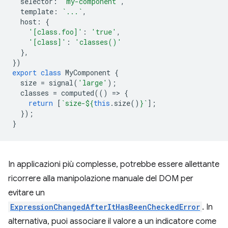
selector
:
'my-component'
,
template
:
`...`
,
host
:
{
'[class.foo]'
:
'true'
,
'[class]'
:
'classes()'
},
})
export
class
MyComponent
{
size
=
signal
(
'large'
);
classes
=
computed
(()
=
>
{
return
[
`size-
${
this
.
size
()
}
`
];
});
}
In applicazioni più complesse, potrebbe essere allettante
ricorrere alla manipolazione manuale del DOM per
evitare un
ExpressionChangedAfterItHasBeenCheckedError
. In
alternativa, puoi associare il valore a un indicatore come