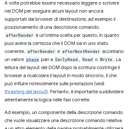
A volte potrebbe essere necessario leggere o scrivere
nel DOM per eseguire alcuni layout non ancora
supportati dai browser di destinazione, ad esempio il
posizionamento di una descrizione comando.
afterRender
è un'ottima scelta per questo, in quanto
puoi avere la certezza che il DOM sia in uno stato
coerente.
afterRender
e
afterNextRender
accettano
un valore
phase
pari a
EarlyRead
,
Read
o
Write
. La
lettura del layout del DOM dopo la scrittura costringe il
browser a ricalcolare il layout in modo sincrono, il che
può influire notevolmente sulle prestazioni (vedi
thrashing del layout
). Pertanto, è importante suddividere
attentamente la logica nelle fasi corrette.
Ad esempio, un componente della descrizione comando
che vuole visualizzare una descrizione comando relativa
a un altro elemento della pagina probabilmente utilizzerà