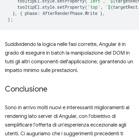
tooltipEl
.
style
.
setProperty
(
'left'
,
`
${
targetRec
tooltipEl
.
style
.
setProperty
(
'top'
,
`
${
targetRect
},
{
phase
:
AfterRenderPhase
.
Write
},
);
Suddividendo la logica nelle fasi corrette, Angular è in
grado di eseguire in batch la manipolazione del DOM in
tutti gli altri componenti dell'applicazione, garantendo un
impatto minimo sulle prestazioni.
Conclusione
Sono in arrivo molti nuovi e interessanti miglioramenti al
rendering lato server di Angular, con l'obiettivo di
semplificare l'offerta di un'esperienza eccezionale agli
utenti. Ci auguriamo che i suggerimenti precedenti ti