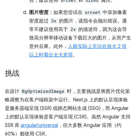
告，建议使用
srcset
和
sizes
属性。
图片密度
：如果您尝试在
srcset
中添加像素
密度超过
3x
的图片，该指令会抛出错误。通
常不建议使用高于
2x
的描述符，因为这会导
致高分辨率移动设备下载巨大的图片，从而产生
意外后果。此外，
人眼实际上无法在放大 2 倍
以上时看出太大差异
。
挑战
在设计
NgOptimizedImage
时，主要挑战是将图片优化策
略调整为在客户端框架中运行。Next.js 上的默认呈现体验
是服务器端呈现 (SSR) 或静态网站生成 (SSG)，而 Angular
上的默认呈现体验是客户端呈现 (CSR)。虽然 Angular 支持
SSR 库
angular/universal
，但大多数 Angular 应用（约
60%）都使用 CSR。