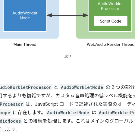
図 1
udioWorkletProcessor
と
AudioWorkletNode
の 2 つの部
Node を使用するよりも複雑ですが、カスタム音声処理の低レベル機
Processor
は、JavaScript コードで記述された実際のオー
cope
に存在します。
AudioWorkletNode
は
AudioWorkletP
dioNodes
との接続を処理します。これはメインのグローバル
能します。