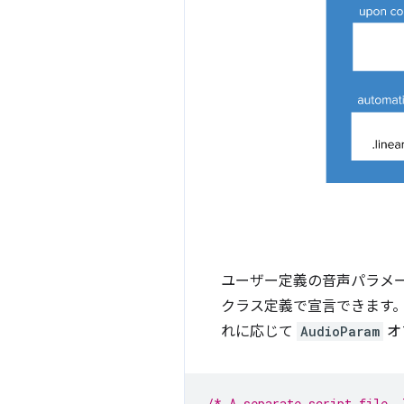
ユーザー定義の音声パラメ
クラス定義で宣言できます。基盤
れに応じて
AudioParam
オ
/* A separate script file, 