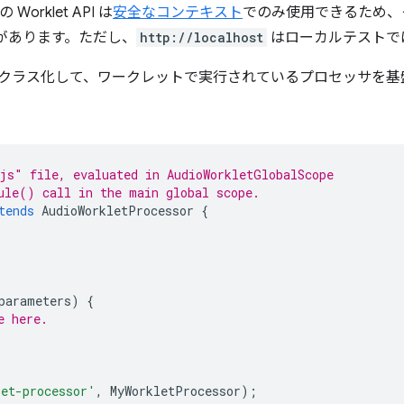
 Worklet API は
安全なコンテキスト
でのみ使用できるため、
要があります。ただし、
http://localhost
はローカルテストで
クラス化して、ワークレットで実行されているプロセッサを基
js" file, evaluated in AudioWorkletGlobalScope
ule() call in the main global scope.
tends
AudioWorkletProcessor
{
parameters
)
{
e here.
let-processor'
,
MyWorkletProcessor
);