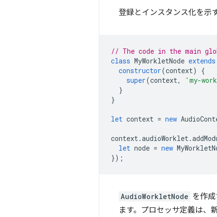
登録とインスタンス化を示す
// The code in the main glo
class
MyWorkletNode
extends
constructor
(
context
)
{
super
(
context
,
'my-work
}
}
let
context
=
new
AudioCont
context
.
audioWorklet
.
addMod
let
node
=
new
MyWorkletN
});
AudioWorkletNode
を作成
ます。プロセッサ定義は、新しい 