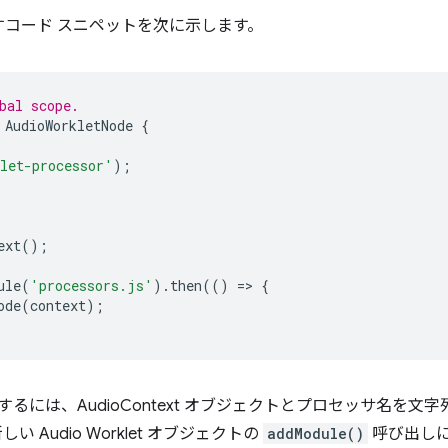
コード スニペットを次に示します。
bal scope.
AudioWorkletNode
{
let-processor'
);
ext
();
ule
(
'processors.js'
).
then
(()
=
>
{
ode
(
context
);
するには、AudioContext オブジェクトとプロセッサ名を
Audio Worklet オブジェクトの
addModule()
呼び出し