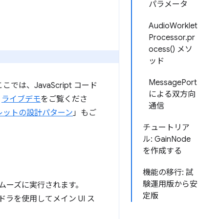
パラメータ
AudioWorklet
Processor.pr
ocess() メソ
ッド
MessagePort
は、JavaScript コード
による双方向
。
ライブデモ
をご覧くださ
通信
レットの設計パターン
」もご
チュートリア
ル: GainNode
を作成する
機能の移行: 試
験運用版から安
、スムーズに実行されます。
定版
ンドラを使用してメイン UI ス