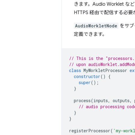
きます。Audio Worklet などの
HTTPS 経由で配信する必
AudioWorkletNode
をサブ
定義できます。
// This is the "processors.
// upon audioWorklet.addMod
class
MyWorkletProcessor
ex
constructor
()
{
super
();
}
process
(
inputs
,
outputs
,
// audio processing cod
}
}
registerProcessor
(
'my-work