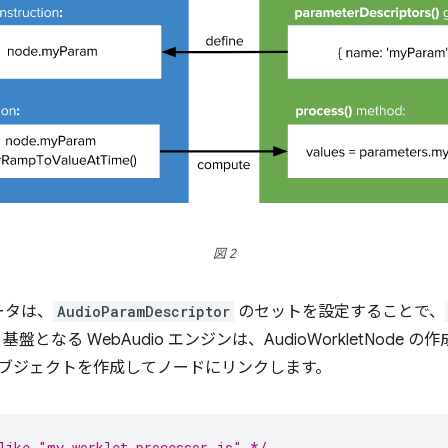
図 2
ータは、
AudioParamDescriptor
のセットを設定することで、
となる WebAudio エンジンは、AudioWorkletNode
ブジェクトを作成してノードにリンクします。
like "my-worklet-processor.js" */