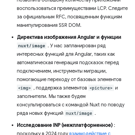
позволить большему количеству приложений
воспользоваться преимуществами LCP. Следите
за официальным RFC, посвященным функциям
манипулирования SSR DOM.
Директива изображения Angular и функции
nuxt/image
. У нас запланирован ряд
интересных функций для Angular, таких как
автоматическая генерация подсказок перед
подключением, инструменты миграции,
помогающие переходу от базовых элементов
<img>
, поддержка элементов
<picture>
и
заполнители. Мы также будем
консультироваться с командой Nuxt по поводу
ряда новых функций
nuxt/image
.
Исследование INP (межплатформенное)
:
поскольку в 2024 году
взаимодействие с