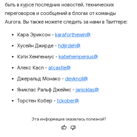
быть в курсе последних новостей, технических
переговоров и сообщений в блогах от команды
Aurora. Вы также можете следить за нами в Твиттере:
Кара Эриксон -
karaforthewin@
Хусейн Джирде -
hdjirdeh@
Кэти Хемпениус -
katiehempenius@
Алекс Касл -
atcastle@
Джеральд Монако -
devknoll@
Яниклас Ральф Джеймс -
janicklas@
Торстен Кобер -
tckober@
Эта информация оказалась полезной?