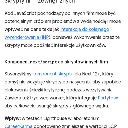
Skrypty firm zewnętrznych
Kod JavaScript pochodzący od innych firm może być
potencjalnym źródłem problemów z wydajnością i może
wpływać na dane takie jak
Interakcja do kolejnego
wyrenderowania (INP)
, ponieważ wykonywanie przez te
skrypty może opóźniać interakcje użytkowników.
Komponent
next
/
script
do skryptów innych firm
Stworzyliśmy
komponent skryptu
dla Next 12+, który
domyślnie wczytuje skrypty po nasyceniu, aby zapobiec
blokowaniu ścieżki krytycznej podczas wczytywania.
Zawiera też tryb web worker, który integruje
Partytown
,
aby całkowicie usunąć skrypty z głównego wątku.
Wpływ:
w testach Lighthouse w laboratorium
CareerKarma
odnotowano zmniejszenie wartości LCP