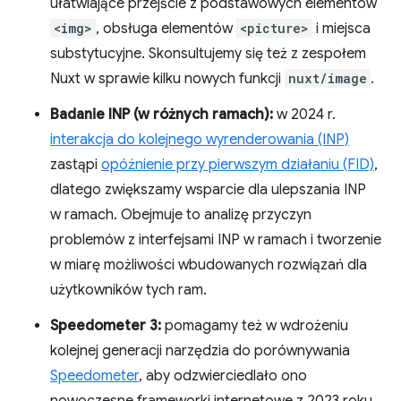
ułatwiające przejście z podstawowych elementów
<img>
, obsługa elementów
<picture>
i miejsca
substytucyjne. Skonsultujemy się też z zespołem
Nuxt w sprawie kilku nowych funkcji
nuxt/image
.
Badanie INP (w różnych ramach):
w 2024 r.
interakcja do kolejnego wyrenderowania (INP)
zastąpi
opóźnienie przy pierwszym działaniu (FID)
,
dlatego zwiększamy wsparcie dla ulepszania INP
w ramach. Obejmuje to analizę przyczyn
problemów z interfejsami INP w ramach i tworzenie
w miarę możliwości wbudowanych rozwiązań dla
użytkowników tych ram.
Speedometer 3:
pomagamy też w wdrożeniu
kolejnej generacji narzędzia do porównywania
Speedometer
, aby odzwierciedlało ono