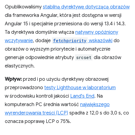
Opublikowaliśmy
stabilną dyrektywę dotyczącą obrazów
dla frameworka Angular, która jest dostępna w wersji
Angular 15 i specjalnie przeniesiona do wersji 13.4 i 14.3.
Ta dyrektywa domyślnie włącza
natywny opóźniony
wczytywanie
, dodaje
fetchpriority
wskazówki
do
obrazów o wyższym priorytecie i automatycznie
generuje odpowiednie atrybuty
srcset
dla obrazów
elastycznych.
Wpływ:
przed i po użyciu dyrektywy obrazowej
przeprowadzono
testy Lighthouse w laboratorium
w środowisku kontroli jakości
Land's End
. Na
komputerach PC średnia wartość
największego
wyrenderowania treści (LCP)
spadła z 12,0 s do 3,0 s, co
oznacza poprawę LCP o 75%.