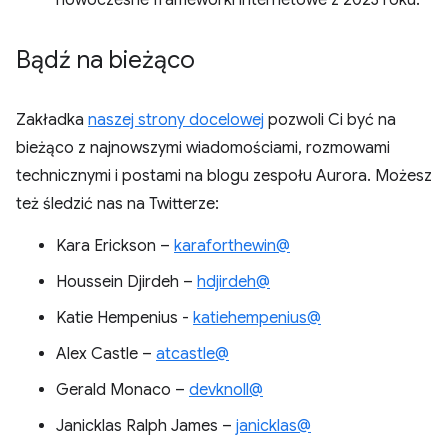
nowoczesne frameworki internetowe z 2023 roku.
Bądź na bieżąco
Zakładka
naszej strony docelowej
pozwoli Ci być na
bieżąco z najnowszymi wiadomościami, rozmowami
technicznymi i postami na blogu zespołu Aurora. Możesz
też śledzić nas na Twitterze:
Kara Erickson –
karaforthewin@
Houssein Djirdeh –
hdjirdeh@
Katie Hempenius -
katiehempenius@
Alex Castle –
atcastle@
Gerald Monaco –
devknoll@
Janicklas Ralph James –
janicklas@