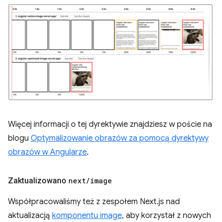
Więcej informacji o tej dyrektywie znajdziesz w poście na
blogu
Optymalizowanie obrazów za pomocą dyrektywy
obrazów w Angularze
.
Zaktualizowano
next
/
image
Współpracowaliśmy też z zespołem Next.js nad
aktualizacją
komponentu image
, aby korzystał z nowych