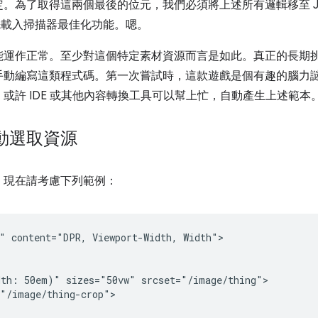
為了取得這兩個最後的位元，我們必須將上述所有邏輯移至 Java
載入掃描器最佳化功能。嗯。
能運作正常。至少對這個特定素材資源而言是如此。真正的長期
手動編寫這類程式碼。第一次嘗試時，這款遊戲是個有趣的腦力
。
或許 IDE 或其他內容轉換工具可以幫上忙，自動產生上述範本
動選取資源
，現在請考慮下列範例：
" content="DPR, Viewport-Width, Width">

th: 50em)" sizes="50vw" srcset="/image/thing">

"/image/thing-crop">
