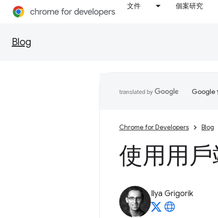
文件
個案研究
Blog
Goog
Chrome for Developers
Blog
使用用戶
Ilya Grigorik