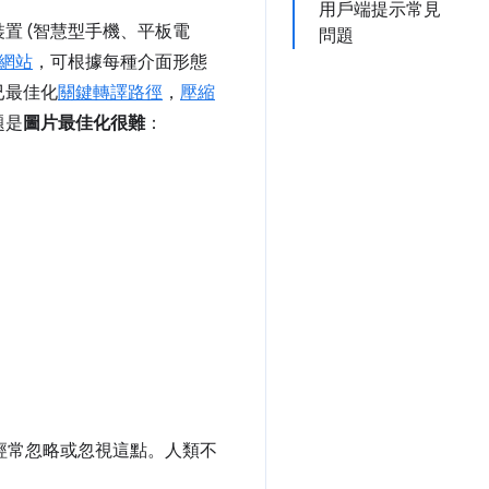
用戶端提示常見
置 (智慧型手機、平板電
問題
網站
，可根據每種介面形態
已最佳化
關鍵轉譯路徑
，
壓縮
題是
圖片最佳化很難
：
 經常忽略或忽視這點。人類不
。