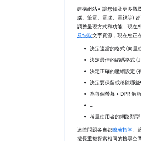
建構網站可讓您觸及更多觀眾
腦、筆電、電腦、電視等) 
調整呈現方式和功能，現在
及快取
文字資源，現在您正
決定適當的格式 (向量
決定最佳的編碼格式 (JP
決定正確的壓縮設定 (有損
決定要保留或移除哪些
為每個螢幕 + DPR 
...
考量使用者的網路類型
這些問題各自都
瞭若指掌
。
擅長重複探索相同的搜尋空