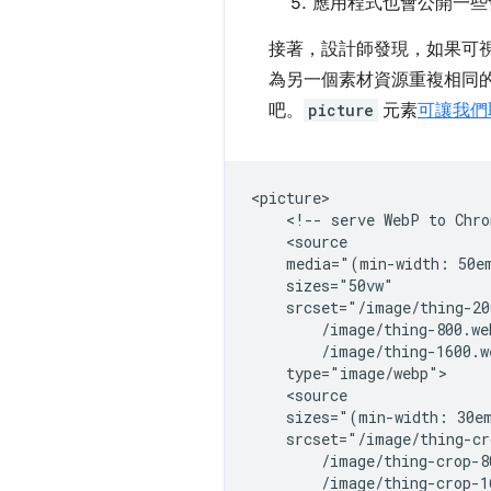
應用程式也會公開一些
接著，設計師發現，如果可視
為另一個素材資源重複相同
吧。
picture
元素
可讓我們
<picture>

    <!-- serve WebP to Chro
    <source

    media="(min-width: 50em
    sizes="50vw"

    srcset="/image/thing-20
        /image/thing-800.we
        /image/thing-1600.w
    type="image/webp">

    <source

    sizes="(min-width: 30em
    srcset="/image/thing-cr
        /image/thing-crop-8
        /image/thing-crop-1