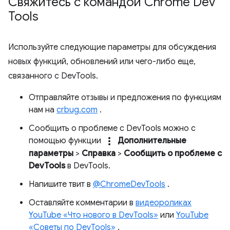
Свяжитесь с командой Chrome Dev
Tools
Используйте следующие параметры для обсуждения
новых функций, обновлений или чего-либо еще,
связанного с DevTools.
Отправляйте отзывы и предложения по функциям
нам на
crbug.com
.
Сообщить о проблеме с DevTools можно с
more_vert
помощью функции
Дополнительные
параметры
>
Справка
>
Сообщить о проблеме с
DevTools
в DevTools.
Напишите твит в
@ChromeDevTools
.
Оставляйте комментарии в
видеороликах
YouTube «Что нового в DevTools»
или
YouTube
«Советы по DevTools»
.