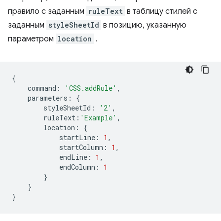
правило с заданным
ruleText
в таблицу стилей с
заданным
styleSheetId
в позицию, указанную
параметром
location
.
{
command
:
'CSS.addRule'
,
parameters
:
{
styleSheetId
:
'2'
,
ruleText
:
'Example'
,
location
:
{
startLine
:
1
,
startColumn
:
1
,
endLine
:
1
,
endColumn
:
1
}
}
}