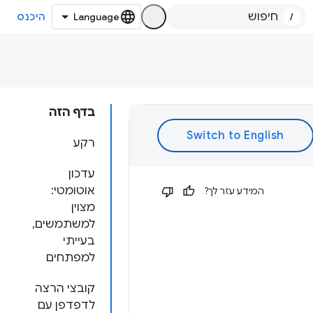
/
היכנס
בדף הזה
רקע
עדכון
אוטומטי:
המידע עזר לך?
מצוין
למשתמשים,
בעייתי
למפתחים
קובצי הרצה
לדפדפן עם