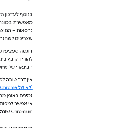
גרסאות – הם צר
שצריכים לשחזר דוח
הבינארי של Chrome והקובץ הבינארי של ChromeDriver תואמים.
אין דרך טובה ל
(לא של Chrome)
Chromium שונה מ-Chrome.