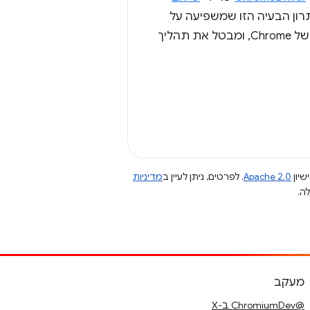
רון הבעיה הזו שמשפיעה על
המשתמשים, השינוי הזה גם מיישר קו בין הגרסאות של ChromeDriver לגרסאות של Chrome, ומבטל את תהליך
שיון
Apache 2.0
. לפרטים, ניתן לעיין ב
מדיניות
מעקב
@ChromiumDev ב-X