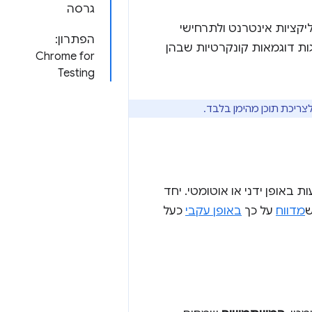
גרסה
 של אפליקציות אינטרנט ולתרחישי
הפתרון:
ות Chrome חשב שזה נחוץ, ומוצגות דוגמאות קונקרטיות שבהן
Chrome for
Testing
ת באופן ידני או אוטומטי. יחד
ש
מדווח
על כך
באופן עקבי
כעל