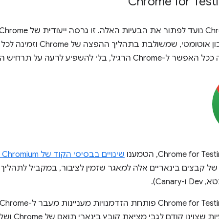
 בלי להשפיע לרעה על תרחיש השימוש בבדיקה.
שינויים בבסיסי הקוד של Chromium ו-Chrome
Canar).
שצוינו קודם לגבי מציאת קובץ בינארי תואם של Chrome ושל