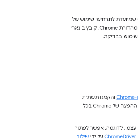
‫Chrome for Testing נועד לפתור את הבעיות האלה. זו גרסה ייעודית של Chrome שמיועדת לתרחישי שימוש של
בדיקות, בלי עדכון אוטומטי, שמשולבת בתהליך ההפצה של Chrome וזמינה לכל מהדורת Chrome. קובץ בינארי
והקמנו תשתית
לבנייה ולהעלאה של קבצים בינאריים אלה למאגר שזמין לציבור, במקביל לתהליך ההפצה של Chrome בכל
התשתית של Chrome for Testing פותחת הזדמנויות מעניינות מעבר ל-Chrome עצמו. לדוגמה, אפשר לפתור
ChromeDriver
על ידי
שילוב