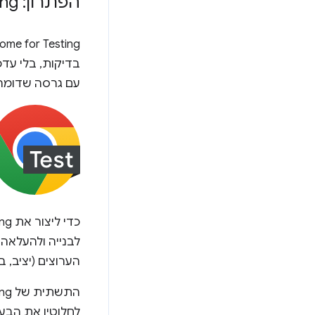
הפתרון: Chrome for Testing
עם גרסה שדומה ככל האפשר ל-Chrome הרגיל,
כדי ליצור את Chrome for Testing, הטמענו
הערוצים (יציב, בטא, Dev ו-y
לחלוטין את הבעיות 