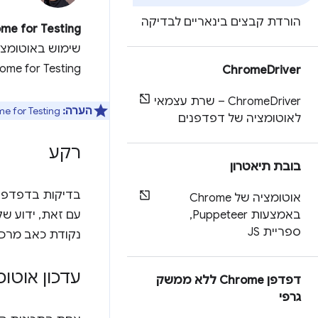
הורדת קבצים בינאריים לבדיקה
me for Testing
Chrome for Testing יכול להועיל לכם 
Chrome
Driver
‫Chrome
Driver – שרת עצמאי
הערה:
Chrome for Testing נוצר אך ורק למטרות של אוטומציה ובדיקה של דפדפנים. היא מיועדת לצריכת תוכן מהימן בלבד.
לאוטומציה של דפדפנים
רקע
בובת תיאטרון
בדיקות בדפדפן הן
אוטומציה של Chrome
באמצעות Puppeteer
,
עם זאת, ידוע ש
ספריית JS
נקודת כאב מרכז
עדכון אוטו
דפדפן Chrome ללא ממשק
גרפי