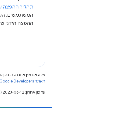
תהליך ההפצה של ChromeDriver בתשתית של or Testing
ההפצה הידני של hromeDriver
אלא אם צוין אחרת, התוכן של
האתר Google Developers‏
עדכון אחרון: 2023-06-12 (שעון UTC).
הוספת תוכן
דיווח על באג