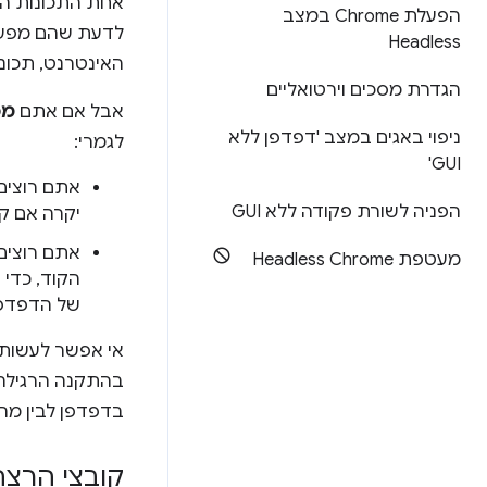
אחת התכונות הבולטות ביותר של Chrome
הפעלת Chrome במצב
לדעת שהם מפעיל
Headless
האינטרנט, תכונו
הגדרת מסכים וירטואליים
אבל אם אתם
מפ
ניפוי באגים במצב 'דפדפן ללא
לגמרי:
GUI'
אתם רוצים
הפניה לשורת פקודה ללא GUI
יקרה אם קו
אתם רוצים
מעטפת Headless Chrome
הקוד, כדי 
של הדפדפן
אי אפשר לעשות 
בדפדפן לבין מה
קובצי הרצה