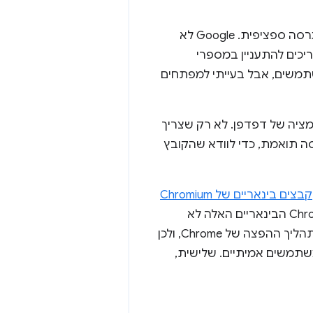
בנוסף לעדכון האוטומטי, יכול להיות שקשה למצוא קובץ בינארי של Chrome עם גרסה ספציפית. Google לא
 המשתמשים לא צריכים להתעניין במספרי
תמשים, אבל בעייתי למפתחים
ר לבעיה הזו היא כשרוצים להשתמש ב-ChromeDriver לאוטומציה של דפדפן. לא רק שצריך
של Chrome, אלא גם קובץ בינארי של ChromeDriver עם גרסה תואמת, כדי לוודא שהקובץ
קבצים בינאריים של Chromium
, למרות שיש כמה חסרונות בגישה הזו. קודם כל, קובצי ה-Chromium הבינאריים האלה לא
זמינים באופן מהימן בכל הפלטפורמות. שנית, הם נוצרים ומתפרסמים בנפרד מתהליך ההפצה של Chrome, ולכן
הם בחזרה לגרסאות של Chrome שזמינות למשתמשים אמיתיים. שלישית,