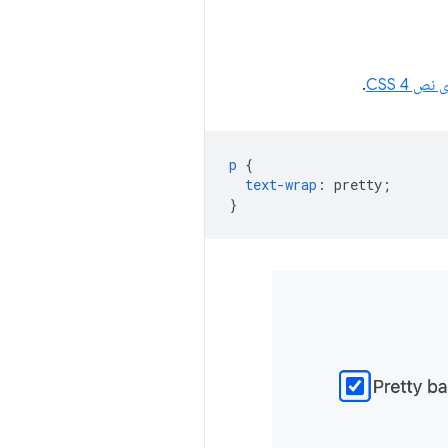
ص CSS 4
.
p
{
text-wrap
:
pretty
;
}