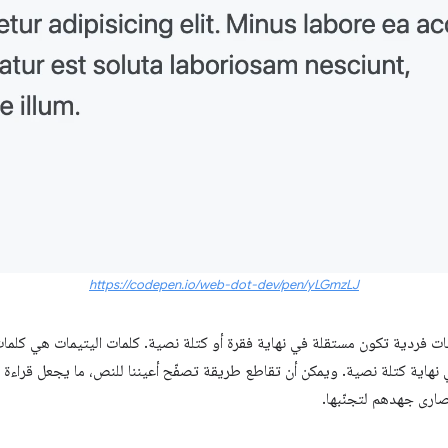
https://codepen.io/web-dot-dev/pen/yLGmzLJ
ت فردية تكون مستقلة في نهاية فقرة أو كتلة نصية. كلمات اليتيمات هي كلما
نهاية كتلة نصية. ويمكن أن تقاطع طريقة تصفّح أعيننا للنص، ما يجعل قراءة 
ارى جهدهم لتجنّبها.