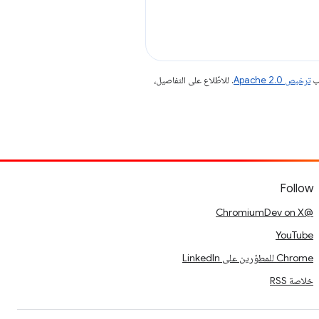
جب
ترخيص Apache 2.0‏
. للاطّلاع على التفاصيل،
Follow
@ChromiumDev on X
YouTube
Chrome للمطوّرين على LinkedIn
خلاصة RSS