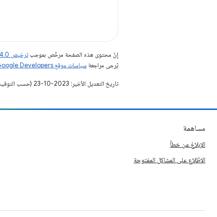
إنّ محتوى هذه الصفحة مرخّص بموجب
ترخيص Creative Commons Attribution 4.0‏
يُرجى مراجعة
سياسات موقع Google Developers‏
تاريخ التعديل الأخير: 2023-10-23 (حسب التوقيت العالمي المتفَّق عليه)
مساهمة
الإبلاغ عن خطأ
الاطّلاع على المشاكل المفتوحة