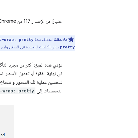
اعتبارًا من الإصدار 117 من Chrome، يمكن تجنُّب العناصر الوحيدة في سطر باستخدام سطر واحد من CSS:
ملاحظة:
تختلف سمة
t-wrap: pretty
سوى الكلمات الوحيدة في السطر، وليس 
pretty
تؤدي هذه الميزة أكثر من مجرد التأكّ
في نهاية الفقرة أو تعديل الأسطر ال
لتحسين عملية لفّ السطور واقتطاع ا
التحسينات إلى
-wrap: pretty