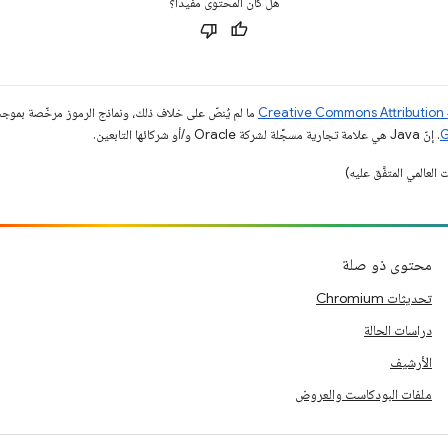
هل كان المحتوى مفيدًا؟
ما لم يُنصّ على خلاف ذلك، ونماذج الرموز مرخّصة بمو
. إنّ Java هي علامة تجارية مسجَّلة لشركة Oracle و/أو شركائها التابعين.
محتوى ذو صلة
تحديثات Chromium
دراسات الحالة
الأرشيف
ملفات البودكاست والعروض