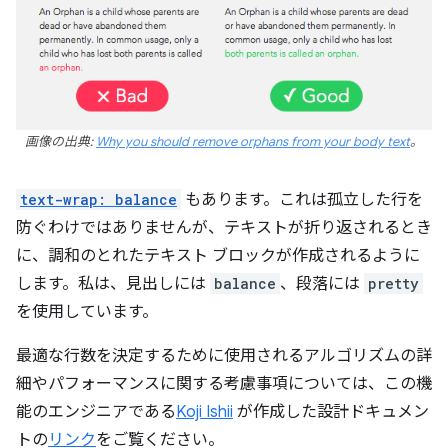
画像の出典:
Why you should remove orphans from your body text
。
text-wrap: balance
もあります。これは孤立した行を
防ぐわけではありませんが、テキストが折り返されるとき
に、調和のとれたテキスト ブロックが作成されるように
します。私は、見出しには
balance
、段落には
pretty
を使用しています。
最適な行数を決定するために使用されるアルゴリズムの詳
細やパフォーマンスに関する考慮事項については、この機
能のエンジニアである
Koji Ishii
が作成した設計ドキュメン
トの
リンク
をご覧ください。