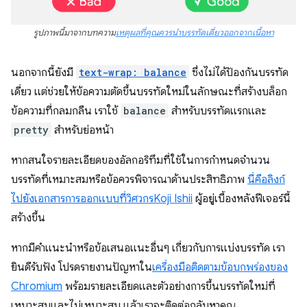
รูปภาพนี้มาจากบทความ
เหตุผลที่คุณควรนำบรรทัดเดี่ยวออกจากเนื้อหา
นอกจากนี้ยังมี
text-wrap: balance
ซึ่งไม่ได้ป้องกันบรรทัด
เดี่ยว แต่ช่วยให้ข้อความตัดขึ้นบรรทัดใหม่ในลักษณะที่สร้างบล็อก
ข้อความที่กลมกลืน เราใช้
balance
สำหรับบรรทัดแรกและ
pretty
สำหรับย่อหน้า
หากสนใจรายละเอียดของอัลกอริทึมที่ใช้ในการกำหนดจำนวน
บรรทัดที่เหมาะสมหรือข้อควรพิจารณาด้านประสิทธิภาพ
นี่คือลิงก์
ไปยังเอกสารการออกแบบที่วิศวกร
Koji Ishii
ผู้อยู่เบื้องหลังฟีเจอร์นี้
สร้างขึ้น
หากมีคำแนะนำหรือข้อเสนอแนะอื่นๆ เกี่ยวกับการแบ่งบรรทัด เรา
ยินดีรับฟัง โปรดรายงานปัญหาใน
เครื่องมือติดตามข้อบกพร่องของ
Chromium
พร้อมรายละเอียดและตัวอย่างการขึ้นบรรทัดใหม่ที่
เหมาะสมและไม่เหมาะสม แล้วเราจะติดต่อกลับหาคุณ