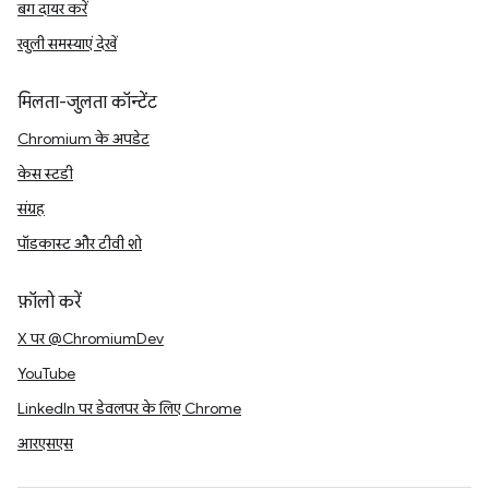
बग दायर करें
खुली समस्याएं देखें
मिलता-जुलता कॉन्टेंट
Chromium के अपडेट
केस स्टडी
संग्रह
पॉडकास्ट और टीवी शो
फ़ॉलो करें
X पर @ChromiumDev
YouTube
LinkedIn पर डेवलपर के लिए Chrome
आरएसएस