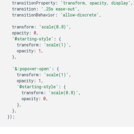
transitionProperty
:
'transform, opacity, display'
,
transition
:
'.25s ease-out'
,
transitionBehavior
:
'allow-discrete'
,
transform
:
'scale(0.8)'
,
opacity
:
0
,
'@starting-style'
:
{
transform
:
'scale(1)'
,
opacity
:
1
,
},
'&:popover-open'
:
{
transform
:
'scale(1)'
,
opacity
:
1
,
'@starting-style'
:
{
transform
:
'scale(0.8)'
,
opacity
:
0
,
},
},
});