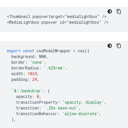
<Thumbnail popovertarget="medialightbox" />

export
const
cssModalWrapper
=
css
({
background
:
NN0
,
border
:
'none'
,
borderRadius
:
'.625rem'
,
width
:
1024
,
padding
:
24
,
'&::backdrop'
:
{
opacity
:
0
,
transitionProperty
:
'opacity, display'
,
transition
:
'.25s ease-out'
,
transitionBehavior
:
'allow-discrete'
,
},