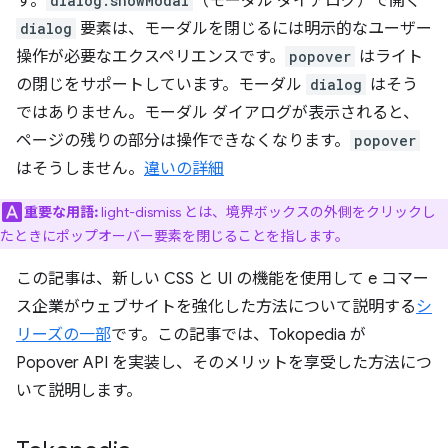
す。
dialog.showModal
（モーダル ダイアログ）で開く
dialog
要素は、モーダルを閉じるには明示的なユーザー
操作が必要なエクスペリエンスです。
popover
はライト
の閉じをサポートしています。モーダル
dialog
はそう
ではありません。モーダル ダイアログが表示されると、
ページの残りの部分は操作できなくなります。
popover
はそうしません。
違いの詳細
重要な用語:
light-dismiss とは、境界ボックスの外側をクリックし
たときにポップオーバー要素を閉じることを指します。
この記事は、新しい CSS と UI の機能を使用して e コマー
ス企業がウェブサイトを強化した方法について説明する
シ
リーズの一部
です。この記事では、Tokopedia が
Popover API を実装し、そのメリットを享受した方法につ
いて説明します。