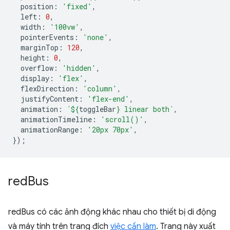
position
:
'fixed'
,
left
:
0
,
width
:
'100vw'
,
pointerEvents
:
'none'
,
marginTop
:
120
,
height
:
0
,
overflow
:
'hidden'
,
display
:
'flex'
,
flexDirection
:
'column'
,
justifyContent
:
'flex-end'
,
animation
:
`
${
toggleBar
}
 linear both`
,
animationTimeline
:
'scroll()'
,
animationRange
:
'20px 70px'
,
});
red
Bus
redBus có các ảnh động khác nhau cho thiết bị di động
và máy tính trên trang đích
việc cần làm
. Trang này xuất