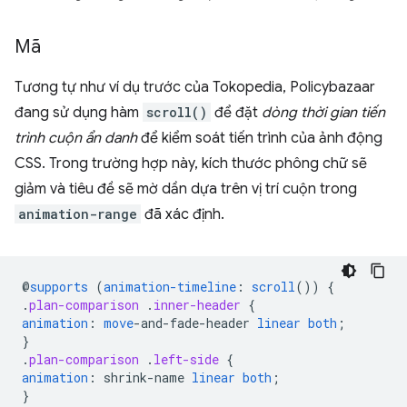
Mã
Tương tự như ví dụ trước của Tokopedia, Policybazaar
đang sử dụng hàm
scroll()
để đặt
dòng thời gian tiến
trình cuộn ẩn danh
để kiểm soát tiến trình của ảnh động
CSS. Trong trường hợp này, kích thước phông chữ sẽ
giảm và tiêu đề sẽ mờ dần dựa trên vị trí cuộn trong
animation-range
đã xác định.
@
supports
(
animation-timeline
:
scroll
())
{
.
plan-comparison
.
inner-header
{
animation
:
move
-
and-fade-header
linear
both
;
}
.
plan-comparison
.
left-side
{
animation
:
shrink-name
linear
both
;
}