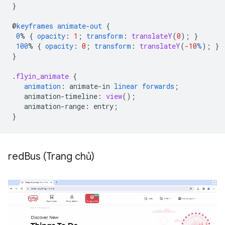
}
@
keyframes
animate-out
{
0
%
{
opacity
:
1
;
transform
:
translateY
(
0
);
}
100
%
{
opacity
:
0
;
transform
:
translateY
(
-10
%
);
}
}
.
flyin_animate
{
animation
:
animate-in
linear
forwards
;
animation-timeline
:
view
();
animation-range
:
entry
;
}
red
Bus (Trang chủ)