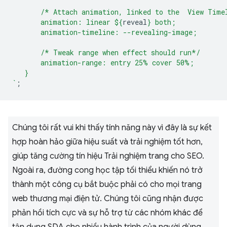
       /* Attach animation, linked to the  View Time
       animation: linear 
${
reveal
}
 both;
       animation-timeline: --revealing-image;
       /* Tweak range when effect should run*/
       animation-range: entry 25% cover 50%;
   }
`
;
Chúng tôi rất vui khi thấy tính năng này vì đây là sự kết
hợp hoàn hảo giữa hiệu suất và trải nghiệm tốt hơn,
giúp tăng cường tín hiệu Trải nghiệm trang cho SEO.
Ngoài ra, đường cong học tập tối thiểu khiến nó trở
thành một công cụ bắt buộc phải có cho mọi trang
web thương mại điện tử. Chúng tôi cũng nhận được
phản hồi tích cực và sự hỗ trợ từ các nhóm khác để