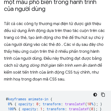
một mẫu phổ biến trong hành trình
của người dùng
Tất cả các công ty thương mại điện tử được giới thiệu
đều sử dụng Ảnh động dựa trên thao tác cuộn trên các
trang có thẻ, tạo ảnh động cho thẻ để thu hút sự chú ý
của người dùng vào các thẻ đó . Các ví dụ sau đây cho
thấy hiệu ứng cuộn trên thẻ ở nhiều phần trong hành
trình của người dùng. Điều này thường đạt được bằng
cách sử dụng
dòng thời gian tiến trình xem ẩn danh
để
kiểm soát tiến trình của ảnh động CSS tuỳ chỉnh, như
minh hoạ trong đoạn mã CSS sau.
@
keyframes
animate-in
{
0
%
{
opacity
:
0
;
transform
:
translateY
(
10
%
);
}
100
%
{
opacity
:
1
;
transform
:
translateY
(
0
);
}