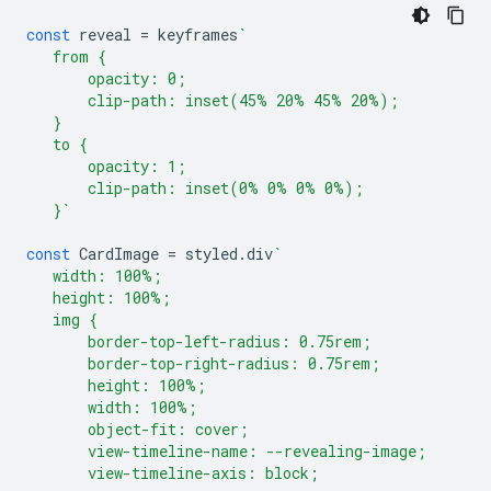
const
reveal
=
keyframes
`
   from {
       opacity: 0;
       clip-path: inset(45% 20% 45% 20%);
   }
   to {
       opacity: 1;
       clip-path: inset(0% 0% 0% 0%);
   }`
const
CardImage
=
styled
.
div
`
   width: 100%;
   height: 100%;
   img {
       border-top-left-radius: 0.75rem;
       border-top-right-radius: 0.75rem;
       height: 100%;
       width: 100%;
       object-fit: cover;
       view-timeline-name: --revealing-image;
       view-timeline-axis: block;