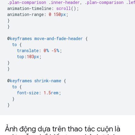
.
plan-comparison
.
inner-header
,
.
plan-comparison
.
le
animation-timeline
:
scroll
();
animation-range
:
0
150
px
;
}
}
@
keyframes
move-and-fade-header
{
to
{
translate
:
0
%
-5
%
;
top
:
103
px
;
}
}
@
keyframes
shrink-name
{
to
{
font-size
:
1.5
rem
;
}
}
Ảnh động dựa trên thao tác cuộn là