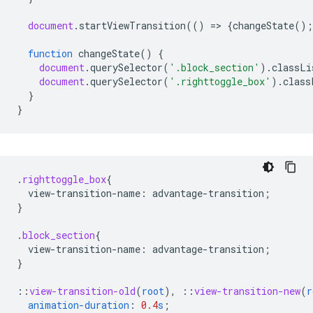
document
.
startViewTransition
(()
=
>
{
changeState
();
function
changeState
()
{
document
.
querySelector
(
'.block_section'
).
classLi
document
.
querySelector
(
'.righttoggle_box'
).
class
}
}
.
righttoggle_box
{
view-transition-name
:
advantage-transition
;
}
.
block_section
{
view-transition-name
:
advantage-transition
;
}
::
view-transition-old
(
root
),
::
view-transition-new
(
r
animation-duration
:
0.4
s
;