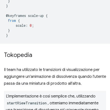
}
}
@
keyframes
scale
-
up
{
from
{
scale
:
0
;
}
}
Tokopedia
Il team ha utilizzato le transizioni di visualizzazione per
aggiungere un'animazione di dissolvenza quando l'utente
passa da una miniatura di prodotto all'altra.
L'implementazione è così semplice che, utilizzando
startViewTransition
, otteniamo immediatamente
una transizione di dissolvenza più piacevole rispetto