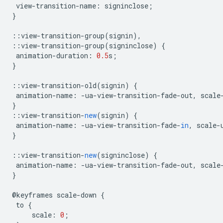
view
-
transition
-
name
:
signinclose
;
}
::
view
-
transition
-
group
(
signin
),
::
view
-
transition
-
group
(
signinclose
)
{
animation
-
duration
:
0.5
s
;
}
::
view
-
transition
-
old
(
signin
)
{
animation
-
name
:
-
ua
-
view
-
transition
-
fade
-
out
,
scale
}
::
view
-
transition
-
new
(
signin
)
{
animation
-
name
:
-
ua
-
view
-
transition
-
fade
-
in
,
scale
-
}
::
view
-
transition
-
new
(
signinclose
)
{
animation
-
name
:
-
ua
-
view
-
transition
-
fade
-
out
,
scale
}
@
keyframes
scale
-
down
{
to
{
scale
:
0
;