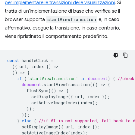
per implementare le transizioni delle visualizzazioni
. Si
tratta di un'implementazione di base che verifica se il
browser supporta
startViewTransition
e, in caso
affermativo, esegue la transizione. In caso contrario,
viene ripristinato il comportamento predefinito.
const
handleClick
=
({
url
,
index
})
=
()
=
>
{
if
(
'startViewTransition'
in
document
)
{
//check
document
.
startViewTransition
(()
=
>
{
flushSync
(()
=
>
{
setDisplayImage
({
url
,
index
});
setActiveImageIndex
(
index
);
});
});
}
else
{
//if VT is not supported, fall back to 
setDisplayImage
({
url
,
index
});
setActiveImageIndex
(
index
);