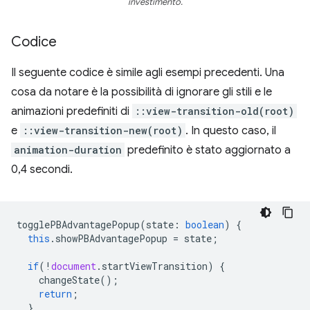
investimento.
Codice
Il seguente codice è simile agli esempi precedenti. Una
cosa da notare è la possibilità di ignorare gli stili e le
animazioni predefiniti di
::view-transition-old(root)
e
::view-transition-new(root)
. In questo caso, il
animation-duration
predefinito è stato aggiornato a
0,4 secondi.
togglePBAdvantagePopup
(
state
:
boolean
)
{
this
.
showPBAdvantagePopup
=
state
;
if
(
!
document
.
startViewTransition
)
{
changeState
();
return
;
}