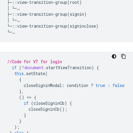
├─::view-transition-group(root)

│ └─…

├─::view-transition-group(signin)

│ └─…

└─::view-transition-group(signinclose)   

//Code for VT for login
if
(
!
document
.
startViewTransition
)
{
this
.
setState
(
{
closeSigninModal
:
condition
?
true
:
false
},
()
=
>
{
if
(
closeSigninCb
)
{
closeSigninCb
();
}
}
);
}
else
{