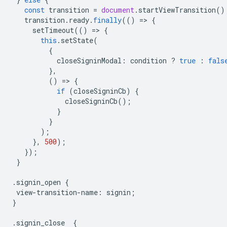
const
transition
=
document
.
startViewTransition
()
transition
.
ready
.
finally
(()
=
>
{
setTimeout
(()
=
>
{
this
.
setState
(
{
closeSigninModal
:
condition
?
true
:
fals
},
()
=
>
{
if
(
closeSigninCb
)
{
closeSigninCb
();
}
}
);
},
500
);
});
}
.
signin_open
{
view
-
transition
-
name
:
signin
;
}
.
signin_close
{