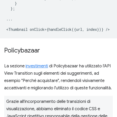
}
};
...
<
Thumbnail
onClick
=
{
handleClick
({
url
,
index
})}
/
Policybazaar
La sezione
investimenti
di Policybazaar ha utilizzato l'API
View Transition sugli elementi dei suggerimenti, ad
esempio "Perché acquistare", rendendoli visivamente
accattivanti e migliorando l'utilizzo di queste funzionalità.
Grazie all'incorporamento delle transizioni di
visualizzazione, abbiamo eliminato il codice CSS e
JavaScript ripetitivo responsabile della gestione delle