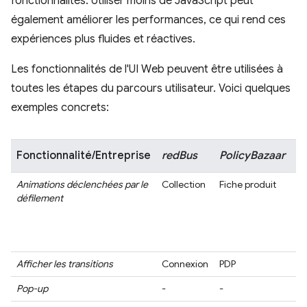
fonctionnalités. Utiliser moins de JavaScript peut
également améliorer les performances, ce qui rend ces
expériences plus fluides et réactives.
Les fonctionnalités de l'UI Web peuvent être utilisées à
toutes les étapes du parcours utilisateur. Voici quelques
exemples concrets:
Fonctionnalité/Entreprise
redBus
PolicyBazaar
T
Animations déclenchées par le
Collection
Fiche produit
Pa
défilement
d'
dé
le
(P
Afficher les transitions
Connexion
PDP
PD
Pop-up
-
-
PD