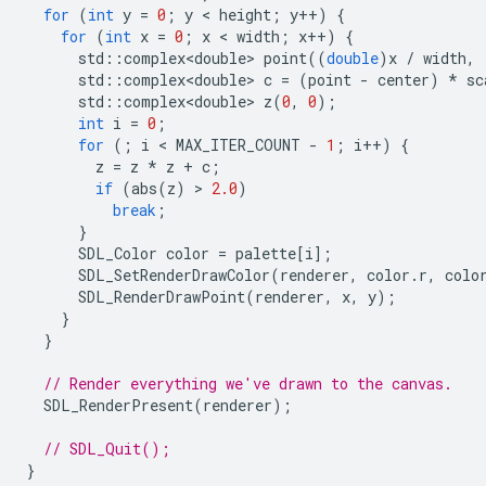
for
(
int
y
=
0
;
y
 < 
height
;
y
++
)
{
for
(
int
x
=
0
;
x
 < 
width
;
x
++
)
{
std
::
complex<double>
point
((
double
)
x
/
width
,
std
::
complex<double>
c
=
(
point
-
center
)
*
sc
std
::
complex<double>
z
(
0
,
0
);
int
i
=
0
;
for
(;
i
 < 
MAX_ITER_COUNT
-
1
;
i
++
)
{
z
=
z
*
z
+
c
;
if
(
abs
(
z
)
 > 
2.0
)
break
;
}
SDL_Color
color
=
palette
[
i
];
SDL_SetRenderDrawColor
(
renderer
,
color
.
r
,
colo
SDL_RenderDrawPoint
(
renderer
,
x
,
y
);
}
}
// Render everything we've drawn to the canvas.
SDL_RenderPresent
(
renderer
);
// SDL_Quit();
}