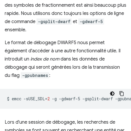
des symboles de fractionnement est ainsi beaucoup plus
rapide. Nous utilisons donc toujours les options de ligne
de commande
-gsplit-dwarf
et
-gdwarf-5
ensemble.
Le format de débogage DWARF5 nous permet
également d'accéder à une autre fonctionnalité utile. Il
introduit un
index de nom
dans les données de
débogage qui seront générées lors de la transmission
du flag
-gpubnames
:
$
emcc
-sUSE_SDL
=
2
-g
-gdwarf-5
-gsplit-dwarf
-gpubn
Lors d'une session de débogage, les recherches de
symboles se font souvent en recherchant une entité par