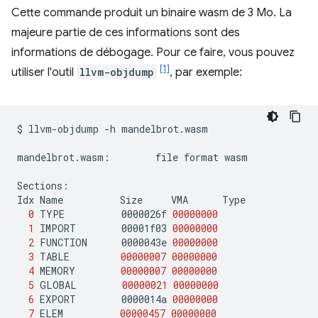
Cette commande produit un binaire wasm de 3 Mo. La
majeure partie de ces informations sont des
informations de débogage. Pour ce faire, vous pouvez
[1]
utiliser l'outil
llvm-objdump
, par exemple:
$
llvm-objdump
-h
mandelbrot.wasm

mandelbrot.wasm:
file
format
wasm

Sections:

Idx
Name
Size
VMA
0
TYPE
0000026f
00000000
1
IMPORT
00001f03
00000000
2
FUNCTION
0000043e
00000000
3
TABLE
00000007
00000000
4
MEMORY
00000007
00000000
5
GLOBAL
00000021
00000000
6
EXPORT
0000014a
00000000
7
ELEM
00000457
00000000