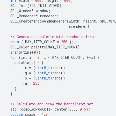
int
width
=
600
,
height
=
600
;
SDL_Init
(
SDL_INIT_VIDEO
);
SDL_Window
*
window
;
SDL_Renderer
*
renderer
;
SDL_CreateWindowAndRenderer
(
width
,
height
,
SDL_WIN
&
renderer
);
// Generate a palette with random colors.
enum
{
MAX_ITER_COUNT
=
256
};
SDL_Color
palette
[
MAX_ITER_COUNT
];
srand
(
time
(
0
));
for
(
int
i
=
0
;
i
 < 
MAX_ITER_COUNT
;
++
i
)
{
palette
[
i
]
=
{
.
r
=
(
uint8_t
)
rand
(),
.
g
=
(
uint8_t
)
rand
(),
.
b
=
(
uint8_t
)
rand
(),
.
a
=
255
,
};
}
// Calculate and draw the Mandelbrot set.
std
::
complex<double>
center
(
0.5
,
0.5
);
double
scale
=
4.0
;