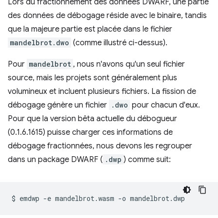
Lors du fractionnement des données DWARF, une partie
des données de débogage réside avec le binaire, tandis
que la majeure partie est placée dans le fichier
mandelbrot.dwo
(comme illustré ci-dessus).
Pour
mandelbrot
, nous n'avons qu'un seul fichier
source, mais les projets sont généralement plus
volumineux et incluent plusieurs fichiers. La fission de
débogage génère un fichier
.dwo
pour chacun d'eux.
Pour que la version bêta actuelle du débogueur
(0.1.6.1615) puisse charger ces informations de
débogage fractionnées, nous devons les regrouper
dans un package DWARF (
.dwp
) comme suit:
$
emdwp
-e
mandelbrot.wasm
-o