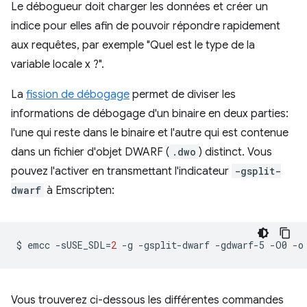
Le débogueur doit charger les données et créer un
indice pour elles afin de pouvoir répondre rapidement
aux requêtes, par exemple "Quel est le type de la
variable locale x ?".
La
fission de débogage
permet de diviser les
informations de débogage d'un binaire en deux parties:
l'une qui reste dans le binaire et l'autre qui est contenue
dans un fichier d'objet DWARF (
.dwo
) distinct. Vous
pouvez l'activer en transmettant l'indicateur
-gsplit-
dwarf
à Emscripten:
$
emcc
-sUSE_SDL
=
2
-g
-gsplit-dwarf
-gdwarf-5
-O0
-o
Vous trouverez ci-dessous les différentes commandes