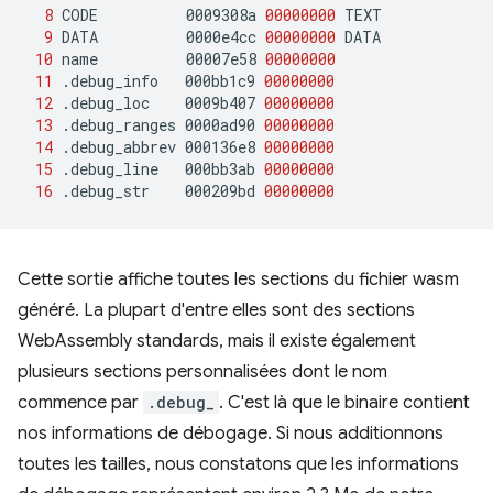
8
CODE
0009308a
00000000
9
DATA
0000e4cc
00000000
10
name
00007e58
00000000
11
.debug_info
000bb1c9
00000000
12
.debug_loc
0009b407
00000000
13
.debug_ranges
0000ad90
00000000
14
.debug_abbrev
000136e8
00000000
15
.debug_line
000bb3ab
00000000
16
.debug_str
000209bd
00000000
Cette sortie affiche toutes les sections du fichier wasm
généré. La plupart d'entre elles sont des sections
WebAssembly standards, mais il existe également
plusieurs sections personnalisées dont le nom
commence par
.debug_
. C'est là que le binaire contient
nos informations de débogage. Si nous additionnons
toutes les tailles, nous constatons que les informations