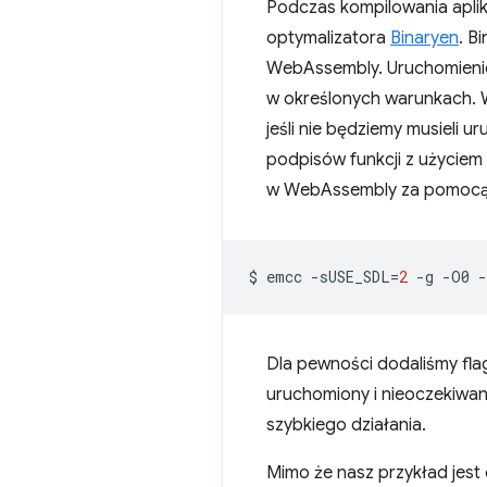
Podczas kompilowania apli
optymalizatora
Binaryen
. B
WebAssembly. Uruchomienie 
w określonych warunkach. W
jeśli nie będziemy musieli 
podpisów funkcji z użyciem
w WebAssembly za pomoc
$
emcc
-sUSE_SDL
=
2
-g
-O0
-
Dla pewności dodaliśmy fl
uruchomiony i nieoczekiwani
szybkiego działania.
Mimo że nasz przykład jest