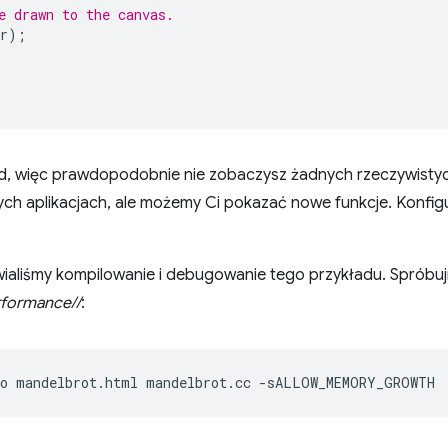
e drawn to the canvas.
r
);
ad, więc prawdopodobnie nie zobaczysz żadnych rzeczywisty
h aplikacjach, ale możemy Ci pokazać nowe funkcje. Konfigur
liśmy kompilowanie i debugowanie tego przykładu. Spróbujm
rformance//
:
o
mandelbrot.html
mandelbrot.cc