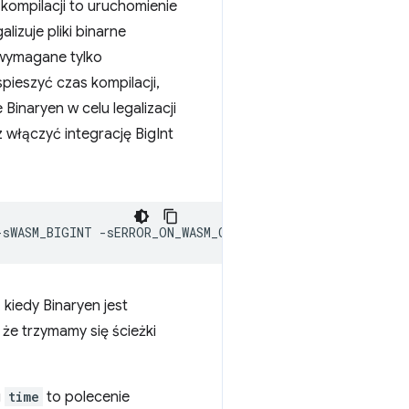
ompilacji to uruchomienie
lizuje pliki binarne
 wymagane tylko
ieszyć czas kompilacji,
Binaryen w celu legalizacji
 włączyć integrację BigInt
-sWASM_BIGINT
kiedy Binaryen jest
że trzymamy się ścieżki
g
time
to polecenie