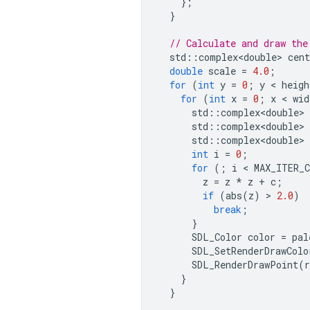
};
}
// Calculate and draw the
std
::
complex<double>
cent
double
scale
=
4.0
;
for
(
int
y
=
0
;
y
 < 
heigh
for
(
int
x
=
0
;
x
 < 
wid
std
::
complex<double>
std
::
complex<double>
std
::
complex<double>
int
i
=
0
;
for
(;
i
 < 
MAX_ITER_
z
=
z
*
z
+
c
;
if
(
abs
(
z
)
 > 
2.0
)
break
;
}
SDL_Color
color
=
pal
SDL_SetRenderDrawColo
SDL_RenderDrawPoint
(
r
}
}