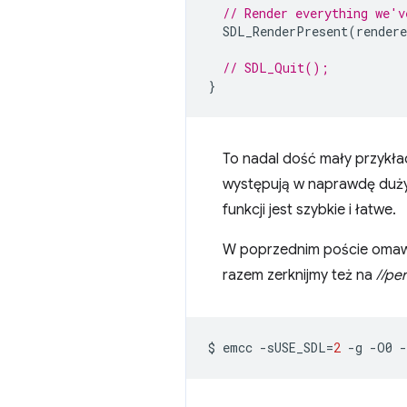
// Render everything we'v
SDL_RenderPresent
(
rendere
// SDL_Quit();
}
To nadal dość mały przykł
występują w naprawdę dużyc
funkcji jest szybkie i łatwe.
W poprzednim poście omawia
razem zerknijmy też na
//pe
$
emcc
-sUSE_SDL
=
2
-g
-O0
-