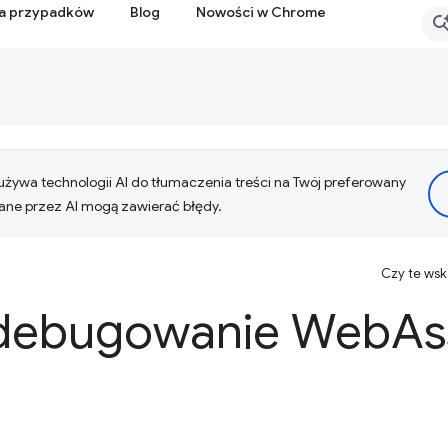
ia przypadków
Blog
Nowości w Chrome
żywa technologii AI do tłumaczenia treści na Twój preferowany
ne przez AI mogą zawierać błędy.
Czy te ws
 debugowanie Web
As