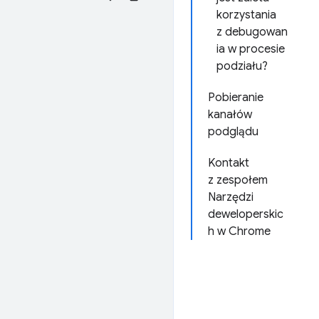
korzystania
z debugowan
ia w procesie
podziału?
Pobieranie
kanałów
podglądu
Kontakt
z zespołem
Narzędzi
deweloperskic
h w Chrome