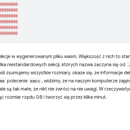
00000000
00000000
00000000
00000000
00000000
00000000
sekcje w wygenerowanym pliku wasm. Większość z nich to st
ilka niestandardowych sekcji, których nazwa zaczyna się od
śli zsumujemy wszystkie rozmiary, okaże się, że informacje 
me
polecenie
emcc
, widzimy, że na naszym komputerze zajęło 
 są tak małe, że nikt nie zwróci na nie uwagi. W rzeczywistyc
rozmiar rzędu GB i tworzyć się przez kilka minut.