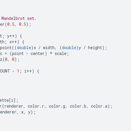
 Mandelbrot set.
er
(
0.5
,
0.5
);
t
;
y
++
)
{
th
;
x
++
)
{
point
((
double
)
x
/
width
,
(
double
)
y
/
height
);
c
=
(
point
-
center
)
*
scale
;
z
(
0
,
0
);
COUNT
-
1
;
i
++
)
{
ette
[
i
];
r
(
renderer
,
color
.
r
,
color
.
g
,
color
.
b
,
color
.
a
);
enderer
,
x
,
y
);