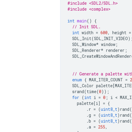
#include <SDL2/SDL.h>
#include <complex>
int
main
()
{
// Init SDL.
int
width
=
600
,
height
=
SDL_Init
(
SDL_INIT_VIDEO
)
SDL_Window
*
window
;
SDL_Renderer
*
renderer
;
SDL_CreateWindowAndRender
// Generate a palette wit
enum
{
MAX_ITER_COUNT
=
SDL_Color
palette
[
MAX_ITE
srand
(
time
(
0
));
for
(
int
i
=
0
;
i
 < 
MAX_
palette
[
i
]
=
{
.
r
=
(
uint8_t
)
rand
(
.
g
=
(
uint8_t
)
rand
(
.
b
=
(
uint8_t
)
rand
(
.
a
=
255
,