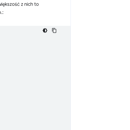
iększość z nich to
p.: