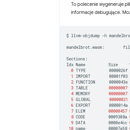
To polecenie wygeneruje pl
informacje debugujące. Mo
$
llvm-objdump
-h
mandelbro
mandelbrot.wasm:
fil
Sections:

Idx
Name
Size
0
TYPE
0000026f
1
IMPORT
00001f03
2
FUNCTION
0000043e
3
TABLE
00000007
4
MEMORY
00000007
5
GLOBAL
00000021
6
EXPORT
0000014a
7
ELEM
00000457
8
CODE
0009308a
9
DATA
0000e4cc
10
name
00007e58