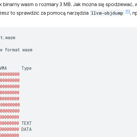
ik binarny wasm o rozmiary 3 MB. Jak można się spodziewać, w
[1]
żesz to sprawdzić za pomocą narzędzia
llvm-objdump
, n
t.wasm

e
format
wasm

VMA
00000000
00000000
00000000
00000000
00000000
00000000
00000000
00000000
00000000
00000000
00000000