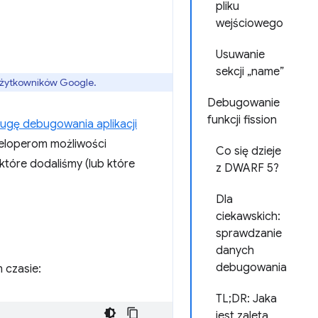
pliku
wejściowego
Usuwanie
sekcji „name”
 użytkowników Google.
Debugowanie
funkcji fission
ugę debugowania aplikacji
weloperom możliwości
Co się dzieje
które dodaliśmy (lub które
z DWARF 5?
Dla
ciekawskich:
sprawdzanie
danych
debugowania
 czasie:
TL;DR: Jaka
jest zaleta