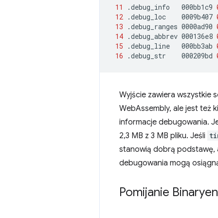
11
.debug_info
000bb1c9
12
.debug_loc
0009b407
13
.debug_ranges
0000ad90
14
.debug_abbrev
000136e8
15
.debug_line
000bb3ab
16
.debug_str
000209bd
Wyjście zawiera wszystkie 
WebAssembly, ale jest też k
informacje debugowania. Je
2,3 MB z 3 MB pliku. Jeśli
ti
stanowią dobrą podstawę, ale
debugowania mogą osiągnąć 
Pomijanie Binaryen