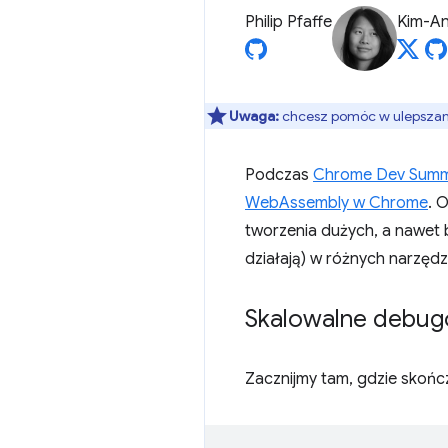
Philip Pfaffe
Kim-An
Uwaga:
chcesz pomóc w ulepszaniu
Podczas
Chrome Dev Summ
WebAssembly w Chrome
. 
tworzenia dużych, a nawet b
działają) w różnych narzędzi
Skalowalne debug
Zacznijmy tam, gdzie skończ