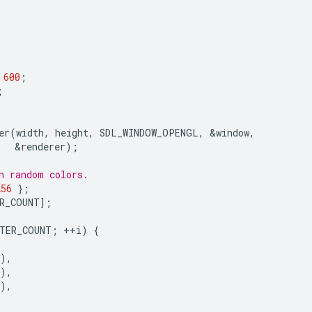
600
;
;
er
(
width
,
height
,
SDL_WINDOW_OPENGL
,
&
window
,
&
renderer
);
h random colors.
256
};
R_COUNT
];
ITER_COUNT
;
++
i
)
{
),
),
),