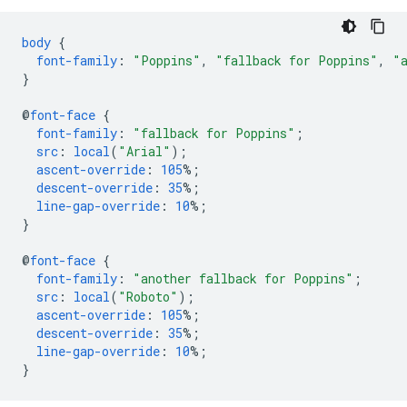
body
{
font-family
:
"Poppins"
,
"fallback for Poppins"
,
"
}
@
font-face
{
font-family
:
"fallback for Poppins"
;
src
:
local
(
"Arial"
);
ascent-override
:
105
%;
descent-override
:
35
%;
line-gap-override
:
10
%;
}
@
font-face
{
font-family
:
"another fallback for Poppins"
;
src
:
local
(
"Roboto"
);
ascent-override
:
105
%;
descent-override
:
35
%;
line-gap-override
:
10
%;
}