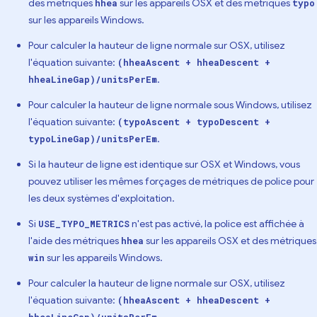
des métriques
sur les appareils OSX et des métriques
hhea
typo
sur les appareils Windows.
Pour calculer la hauteur de ligne normale sur OSX, utilisez
l'équation suivante:
(hheaAscent + hheaDescent +
.
hheaLineGap)/unitsPerEm
Pour calculer la hauteur de ligne normale sous Windows, utilisez
l'équation suivante:
(typoAscent + typoDescent +
.
typoLineGap)/unitsPerEm
Si la hauteur de ligne est identique sur OSX et Windows, vous
pouvez utiliser les mêmes forçages de métriques de police pour
les deux systèmes d'exploitation.
Si
n'est pas activé, la police est affichée à
USE_TYPO_METRICS
l'aide des métriques
sur les appareils OSX et des métriques
hhea
sur les appareils Windows.
win
Pour calculer la hauteur de ligne normale sur OSX, utilisez
l'équation suivante:
(hheaAscent + hheaDescent +
.
hheaLineGap)/unitsPerEm