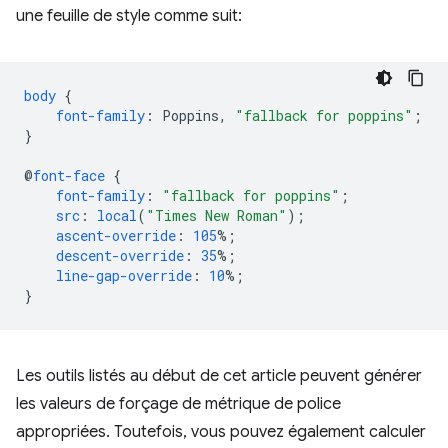
une feuille de style comme suit:
body
{
font-family
:
Poppins
,
"fallback for poppins"
;
}
@
font-face
{
font-family
:
"fallback for poppins"
;
src
:
local
(
"Times New Roman"
);
ascent-override
:
105
%;
descent-override
:
35
%;
line-gap-override
:
10
%;
}
Les outils listés au début de cet article peuvent générer
les valeurs de forçage de métrique de police
appropriées. Toutefois, vous pouvez également calculer