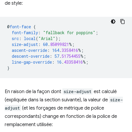
de style:
@
font-face
{
font-family
:
"fallback for poppins"
;
src
:
local
(
"Arial"
);
size-adjust
:
60
.
85099821
%;
ascent-override
:
164
.
3358416
%;
descent-override
:
57
.
51754455
%;
line-gap-override
:
16
.
43358416
%;
}
En raison de la façon dont
size-adjust
est calculé
(expliquée dans la section suivante), la valeur de
size-
adjust
(et les forçages de métrique de police
correspondants) change en fonction de la police de
remplacement utilisée: