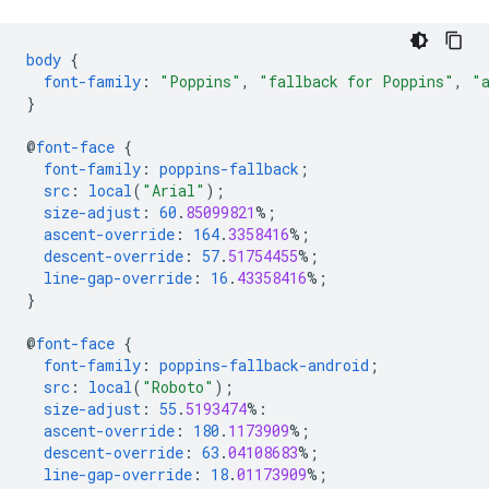
body
{
font-family
:
"Poppins"
,
"fallback for Poppins"
,
"
}
@
font-face
{
font-family
:
poppins-fallback
;
src
:
local
(
"Arial"
);
size-adjust
:
60
.
85099821
%;
ascent-override
:
164
.
3358416
%;
descent-override
:
57
.
51754455
%;
line-gap-override
:
16
.
43358416
%;
}
@
font-face
{
font-family
:
poppins-fallback-android
;
src
:
local
(
"Roboto"
);
size-adjust
:
55
.
5193474
%:
ascent-override
:
180
.
1173909
%;
descent-override
:
63
.
04108683
%;
line-gap-override
:
18
.
01173909
%;