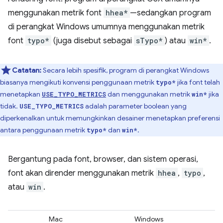
menggunakan metrik font
hhea*
—sedangkan program
di perangkat Windows umumnya menggunakan metrik
font
typo*
(juga disebut sebagai
sTypo*
) atau
win*
.
Catatan:
Secara lebih spesifik, program di perangkat Windows
biasanya mengikuti konvensi penggunaan metrik
jika font telah
typo*
menetapkan
dan menggunakan metrik
jika
USE_TYPO_METRICS
win*
tidak.
adalah parameter boolean yang
USE_TYPO_METRICS
diperkenalkan untuk memungkinkan desainer menetapkan preferensi
antara penggunaan metrik
dan
.
typo*
win*
Bergantung pada font, browser, dan sistem operasi,
font akan dirender menggunakan metrik
hhea
,
typo
,
atau
win
.
Mac
Windows