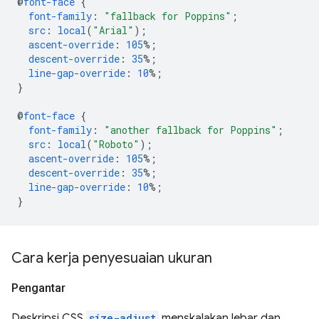
@
font-face
{
font-family
:
"fallback for Poppins"
;
src
:
local
(
"Arial"
);
ascent-override
:
105
%;
descent-override
:
35
%;
line-gap-override
:
10
%;
}
@
font-face
{
font-family
:
"another fallback for Poppins"
;
src
:
local
(
"Roboto"
);
ascent-override
:
105
%;
descent-override
:
35
%;
line-gap-override
:
10
%;
}
Cara kerja penyesuaian ukuran
Pengantar
Deskripsi CSS
size-adjust
menskalakan lebar dan