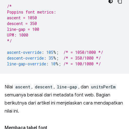
/*
Poppins font metrics:
ascent = 1050
descent = 350
line-gap = 100
UPM: 1000
*/
ascent-override
:
105
%;
/* = 1050/1000 */
descent-override
:
35
%;
/* = 350/1000 */
line-gap-override
:
10
%;
/* = 100/1000 */
Nilai
ascent
,
descent
,
line-gap
, dan
unitsPerEm
semuanya berasal dari metadata font web. Bagian
berikutnya dari artikel ini menjelaskan cara mendapatkan
nilai ini.
Membaca tabel font