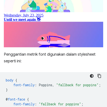
Penggantian metrik font digunakan dalam stylesheet
seperti ini:
body
{
font-family
:
Poppins
,
"fallback for poppins"
;
}
@
font-face
{
font-family
:
"fallback for poppins"
;