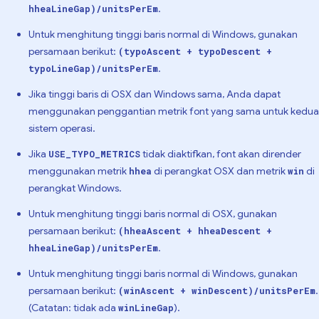
.
hheaLineGap)/unitsPerEm
Untuk menghitung tinggi baris normal di Windows, gunakan
persamaan berikut:
(typoAscent + typoDescent +
.
typoLineGap)/unitsPerEm
Jika tinggi baris di OSX dan Windows sama, Anda dapat
menggunakan penggantian metrik font yang sama untuk kedua
sistem operasi.
Jika
tidak diaktifkan, font akan dirender
USE_TYPO_METRICS
menggunakan metrik
di perangkat OSX dan metrik
di
hhea
win
perangkat Windows.
Untuk menghitung tinggi baris normal di OSX, gunakan
persamaan berikut:
(hheaAscent + hheaDescent +
.
hheaLineGap)/unitsPerEm
Untuk menghitung tinggi baris normal di Windows, gunakan
persamaan berikut:
.
(winAscent + winDescent)/unitsPerEm
(Catatan: tidak ada
).
winLineGap