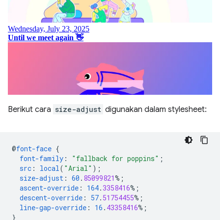
Berikut cara
size-adjust
digunakan dalam stylesheet:
@
font-face
{
font-family
:
"fallback for poppins"
;
src
:
local
(
"Arial"
);
size-adjust
:
60
.
85099821
%;
ascent-override
:
164
.
3358416
%;
descent-override
:
57
.
51754455
%;
line-gap-override
:
16
.
43358416
%;
}