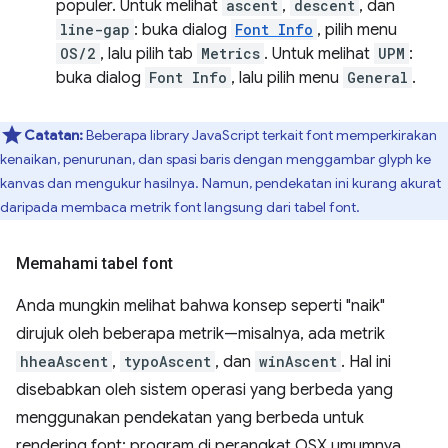
populer. Untuk melihat
ascent
,
descent
, dan
line-gap
: buka dialog
Font Info
, pilih menu
OS/2
, lalu pilih tab
Metrics
. Untuk melihat
UPM
:
buka dialog
Font Info
, lalu pilih menu
General
.
Catatan:
Beberapa library JavaScript terkait font memperkirakan
kenaikan, penurunan, dan spasi baris dengan menggambar glyph ke
kanvas dan mengukur hasilnya. Namun, pendekatan ini kurang akurat
daripada membaca metrik font langsung dari tabel font.
Memahami tabel font
Anda mungkin melihat bahwa konsep seperti "naik"
dirujuk oleh beberapa metrik—misalnya, ada metrik
hheaAscent
,
typoAscent
, dan
winAscent
. Hal ini
disebabkan oleh sistem operasi yang berbeda yang
menggunakan pendekatan yang berbeda untuk
rendering font: program di perangkat OSX umumnya