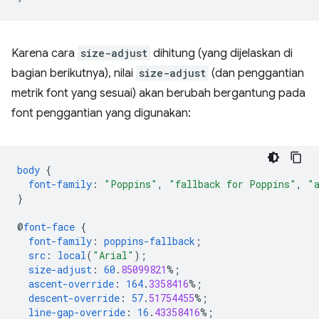
Karena cara
size-adjust
dihitung (yang dijelaskan di
bagian berikutnya), nilai
size-adjust
(dan penggantian
metrik font yang sesuai) akan berubah bergantung pada
font penggantian yang digunakan:
body
{
font-family
:
"Poppins"
,
"fallback for Poppins"
,
"
}
@
font-face
{
font-family
:
poppins-fallback
;
src
:
local
(
"Arial"
);
size-adjust
:
60
.
85099821
%;
ascent-override
:
164
.
3358416
%;
descent-override
:
57
.
51754455
%;
line-gap-override
:
16
.
43358416
%;