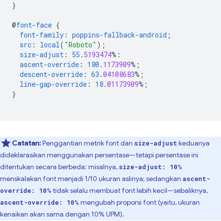
}
@
font-face
{
font-family
:
poppins-fallback-android
;
src
:
local
(
"Roboto"
);
size-adjust
:
55
.
5193474
%:
ascent-override
:
180
.
1173909
%;
descent-override
:
63
.
04108683
%;
line-gap-override
:
18
.
01173909
%;
}
Catatan:
Penggantian metrik font dan
keduanya
size-adjust
dideklarasikan menggunakan persentase—tetapi persentase ini
ditentukan secara berbeda: misalnya,
size-adjust: 10%
menskalakan font menjadi 1/10 ukuran aslinya; sedangkan
ascent-
tidak selalu membuat font lebih kecil—sebaliknya,
override: 10%
mengubah proporsi font (yaitu, ukuran
ascent-override: 10%
kenaikan akan sama dengan 10% UPM).