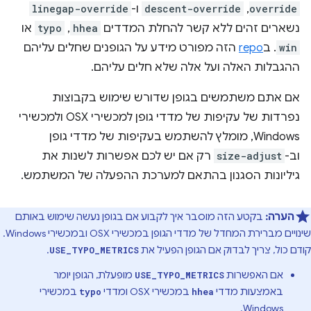
override
,‏
descent-override
ו-
linegap-override
נשארים זהים ללא קשר להחלת המדדים
hhea
,‏
typo
או
win
. ב
repo
הזה מפורט מידע על הגופנים שחלים עליהם
ההגבלות האלה ועל אלה שלא חלים עליהם.
אם אתם משתמשים בגופן שדורש שימוש בקבוצות
נפרדות של עקיפות של מדדי גופן למכשירי OSX ולמכשירי
Windows, מומלץ להשתמש בעקיפות של מדדי גופן
וב-
size-adjust
רק אם יש לכם אפשרות לשנות את
גיליונות הסגנון בהתאם למערכת ההפעלה של המשתמש.
הערה:
בקטע הזה מוסבר איך לקבוע אם בגופן נעשה שימוש באותם
שינויים מברירת המחדל של מדדי הגופן במכשירי OSX ובמכשירי Windows.
קודם כול, צריך לבדוק אם הגופן הפעיל את
.
USE_TYPO_METRICS
אם האפשרות
מופעלת, הגופן יומר
USE_TYPO_METRICS
באמצעות מדדי
במכשירי OSX ומדדי
במכשירי
typo
hhea
Windows.