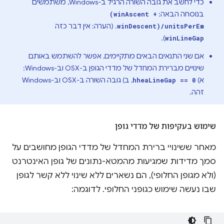
כדי לחשב את גובה השורה הרגיל ב-Windows, משתמשים
בנוסחה הבאה:
(winAscent +
. (הערה: אין דבר כזה
winDescent)/unitsPerEm
).
winLineGap
אם שני התנאים הבאים מתקיימים, אפשר להשתמש באותם
שינויים מברירת המחדל של מדדי הגופן ב-OSX וב-Windows:
א)
, ב) גובה השורה ב-OSX וב-Windows
hheaLineGap == 0
זהה.
שימוש בעקיפות של מדדי גופן
מאחר ששינויי ברירת המחדל של מדדי הגופן מחושבים על
סמך מדידות שמגיעות מהמטא-נתונים של גופן האינטרנט
(ולא מגופן החלופי), הם נשארים ללא שינוי ללא קשר לגופן
שבו נעשה שימוש כגופני החלופי. לדוגמה: