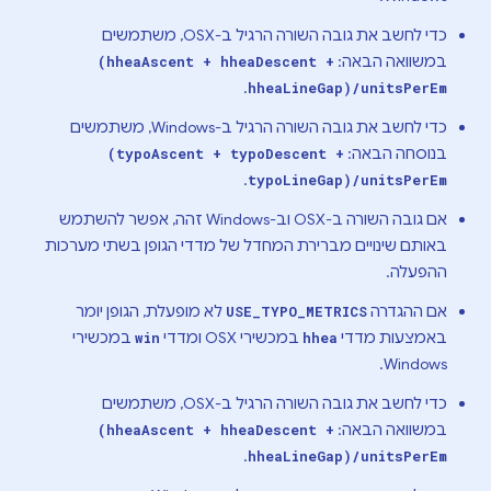
כדי לחשב את גובה השורה הרגיל ב-OSX, משתמשים
במשוואה הבאה:
(hheaAscent + hheaDescent +
.
hheaLineGap)/unitsPerEm
כדי לחשב את גובה השורה הרגיל ב-Windows, משתמשים
בנוסחה הבאה:
(typoAscent + typoDescent +
.
typoLineGap)/unitsPerEm
אם גובה השורה ב-OSX וב-Windows זהה, אפשר להשתמש
באותם שינויים מברירת המחדל של מדדי הגופן בשתי מערכות
ההפעלה.
אם ההגדרה
לא מופעלת, הגופן יומר
USE_TYPO_METRICS
באמצעות מדדי
במכשירי OSX ומדדי
במכשירי
win
hhea
Windows.
כדי לחשב את גובה השורה הרגיל ב-OSX, משתמשים
במשוואה הבאה:
(hheaAscent + hheaDescent +
.
hheaLineGap)/unitsPerEm