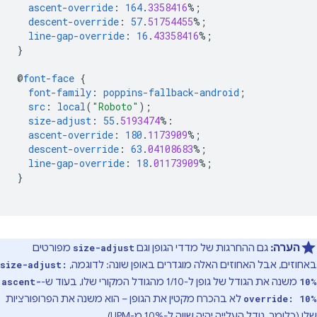
ascent-override
:
164
.
3358416
%;
descent-override
:
57
.
51754455
%;
line-gap-override
:
16
.
43358416
%;
}
@
font-face
{
font-family
:
poppins-fallback-android
;
src
:
local
(
"Roboto"
);
size-adjust
:
55
.
5193474
%:
ascent-override
:
180
.
1173909
%;
descent-override
:
63
.
04108683
%;
line-gap-override
:
18
.
01173909
%;
}
הערה:
גם ההחרגות של מדדי הגופן וגם
מפורטים
size-adjust
באחוזים, אבל האחוזים האלה מוגדרים באופן שונה: לדוגמה,
size-adjust:
משנה את הגודל של גופן ל-1/10 מהגודל המקורי שלו, בעוד ש-
ascent-
10%
לא בהכרח מקטין את הגופן – הוא משנה את הפרופורציות
override: 10%
שלו (כלומר, גודל העלייה יהיה שווה ל-10% מ-UPM).