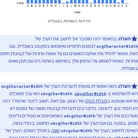
תדירות האותיות באנגלית
הערה:
במאמר הזה מוסבר איך לחשב את הערך של
לגופנים חלופיים שישמשו בטקסט באנגלית. עם
avgCharacterWidth
זאת, אפשר להחיל את אותם המושגים גם על שפות אחרות ועל קבוצות תווים
אחרות. נשמח לשמוע על הניסיון שלך בשימוש בשיטה הזו עם תוכן שאינו
באנגלית.
הערה:
גישה אפשרית נוספת להערכת הערך של
avgCharacterWidth
היא להשתמש ב-
.
הוא ערך מאוכלס
xAvgCharWidth
xAvgCharWidth
מראש שנמצא ב
טבלת OS/2
של הגופן. עם זאת, חשוב לזכור שהמדד הזה
לא תמיד נכון. לדוגמה, כלים רבים להגדרת קבוצות משנה של גופנים לא
מעדכנים את הערך של
כשמוסיפים או מסירים גליפים
xAvgCharWidth
מגופן. בנוסף, גם אם הערך של
מחושב בצורה נכונה,
xAvgCharWidth
השיטה לחישוב הערך של
שונה
במהלך השנים: הערך של
xAvgcharWidth