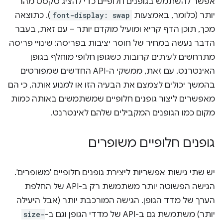
אפשר להשתמש בגופנים חלופיים כדי להציג טקסט מהר
יותר (כלומר, באמצעות
font-display: swap
). כתוצאה
מכך, תוכן הדף קריא ומועיל מוקדם יותר – עם זאת, בעבר
הדבר נעשה במחיר של חוסר יציבות בפריסה: שינויי פריסה
מתרחשים לעיתים קרובות כשגופן חלופי מוחלף בגופן
האינטרנט. עם זאת, ממשקי ה-API החדשים שמפורטים
בהמשך יכולים לצמצם את הבעיה הזו או למנוע אותה, כי הם
מאפשרים ליצור גופנים חלופיים שמשתמשים באותה כמות
מקום כמו הגופנים המקבילים שלהם לאינטרנט.
גופנים חלופיים משופרים
יש שתי גישות אפשריות ליצירת גופנים חלופיים 'משופרים'.
הגישה הפשוטה יותר משתמשת רק ב-API של החלפת
הערך של מדד הגופן. הגישה המורכבת יותר (אבל היעילה
יותר) משתמשת גם ב-API של מדדי הגופן וגם ב-
size-