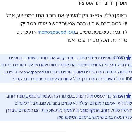
אומדן רוחב התו הממוצע
באופן כללי, אפשר רק להעריך את רוחב התו הממוצע, אבל
יש כמה תרחישים שבהם אפשר לחשב אותו במדויק:
לדוגמה, כשמשתמשים ב
גופן monospaced
או כשתוכן
מחרוזת הטקסט ידוע מראש.
הערה:
גופנים יכולים להיות ברוחב קבוע או ברוחב משתנה: בגופנים
ברוחב קבוע, כל התווים תופסים את אותה כמות שטח אופקי. בגופנים ברוחב
משתנה, התווים הם בגדלים שונים. גופנים בפורמט monospaced נפוצים ב-
IDE, אבל באינטרנט הם בדרך כלל פחות נפוצים מגופנים ברוחב קבוע.
הערה:
כדי לפשט את העניין, במאמר הזה נעשה שימוש במונח 'רוחב'
של גליף. אמנם המונחים האלה לא שגויים בפני עצמם, אבל המונחים
'התקדמות',
'רוחב התקדמות'
או 'התקדמות אופקית' הם המונחים שבדרך
כלל נעשה בהם שימוש בתחום הטיפוגרפיה.