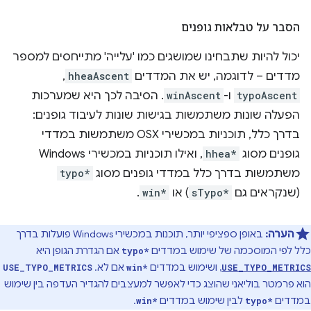
הסבר על טבלאות גופנים
יכול להיות שתבחינו שמושגים כמו 'עלייה' מתייחסים למספר
מדדים – לדוגמה, יש את המדדים
hheaAscent
,‏
typoAscent
ו-
winAscent
. הסיבה לכך היא שמערכות
הפעלה שונות משתמשות בגישות שונות לעיבוד גופנים:
בדרך כלל, תוכניות במכשירי OSX משתמשות במדדי
גופנים מסוג
hhea*
, ואילו תוכניות במכשירי Windows
משתמשות בדרך כלל במדדי גופנים מסוג
typo*
(שנקראים גם
sTypo*
) או
win*
.
הערה:
באופן ספציפי יותר, תוכנות במכשירי Windows פועלות בדרך
כלל לפי המוסכמה של שימוש במדדים
אם הגדרת הגופן היא
typo*
, ושימוש במדדים
אם לא.
USE_TYPO_METRICS
win*
USE_TYPO_METRICS
הוא פרמטר בוליאני שהוצג כדי לאפשר למעצבים להגדיר העדפה בין שימוש
במדדים
לבין שימוש במדדים
.
win*
typo*