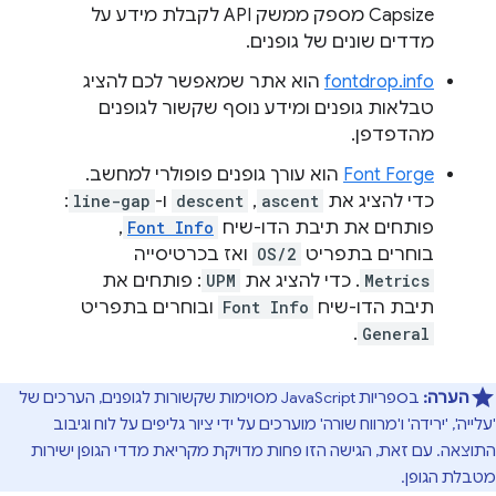
Capsize מספק ממשק API לקבלת מידע על
מדדים שונים של גופנים.
fontdrop.info
הוא אתר שמאפשר לכם להציג
טבלאות גופנים ומידע נוסף שקשור לגופנים
מהדפדפן.
Font Forge
הוא עורך גופנים פופולרי למחשב.
כדי להציג את
ascent
,‏
descent
ו-
line-gap
:
פותחים את תיבת הדו-שיח
Font Info
,
בוחרים בתפריט
OS/2
ואז בכרטיסייה
Metrics
. כדי להציג את
UPM
: פותחים את
תיבת הדו-שיח
Font Info
ובוחרים בתפריט
.
General
הערה:
בספריות JavaScript מסוימות שקשורות לגופנים, הערכים של
'עלייה', 'ירידה' ו'מרווח שורה' מוערכים על ידי ציור גליפים על לוח וגיבוב
התוצאה. עם זאת, הגישה הזו פחות מדויקת מקריאת מדדי הגופן ישירות
מטבלת הגופן.