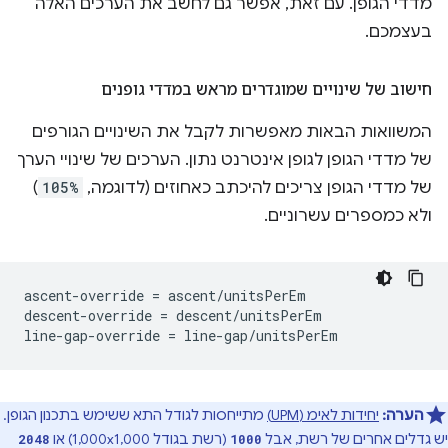
מדדי הגופן. עם זאת, אפשר גם לחשב את הערכים האלה
בעצמכם.
חישוב של שינויים שמוגדרים מראש במדדי גופנים
המשוואות הבאות מאפשרות לקבל את השינויים הגורפים
של מדדי הגופן לגופן אינטרנט נתון. הערכים של שינויי הערך
של מדדי הגופן צריכים להיכתב כאחוזים (לדוגמה,
105%
)
ולא כמספרים עשרוניים.
ascent-override = ascent/unitsPerEm

descent-override = descent/unitsPerEm

הערה:
יחידות לאימ (UPM)
מתייחסות לגודל התא ששימש בתכנון הגופן.
יש גדלים אחרים של רשת, אבל
(רשת בגודל 1,000x1,000) או
2048
1000