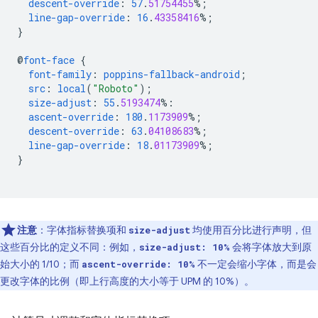
descent-override
:
57
.
51754455
%;
line-gap-override
:
16
.
43358416
%;
}
@
font-face
{
font-family
:
poppins-fallback-android
;
src
:
local
(
"Roboto"
);
size-adjust
:
55
.
5193474
%:
ascent-override
:
180
.
1173909
%;
descent-override
:
63
.
04108683
%;
line-gap-override
:
18
.
01173909
%;
}
注意
：字体指标替换项和
均使用百分比进行声明，但
size-adjust
这些百分比的定义不同：例如，
会将字体放大到原
size-adjust: 10%
始大小的 1/10；而
不一定会缩小字体，而是会
ascent-override: 10%
更改字体的比例（即上行高度的大小等于 UPM 的 10%）。