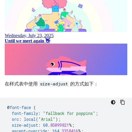
在样式表中使用
size-adjust
的方式如下：
@
font-face
{
font-family
:
"fallback for poppins"
;
src
:
local
(
"Arial"
);
size-adjust
:
60
.
85099821
%;
ascent-override
:
164
.
3358416
%;