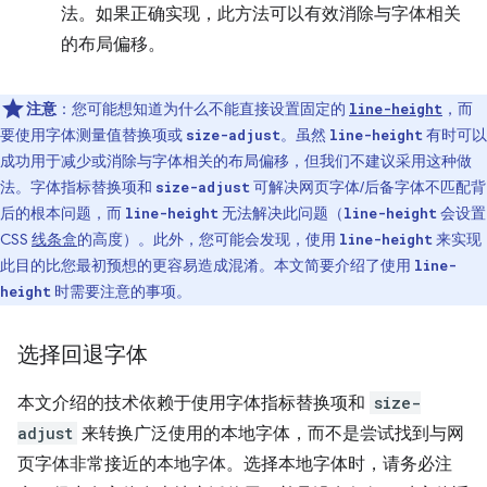
法。如果正确实现，此方法可以有效消除与字体相关
的布局偏移。
注意
：您可能想知道为什么不能直接设置固定的
，而
line-height
要使用字体测量值替换项或
。虽然
有时可以
size-adjust
line-height
成功用于减少或消除与字体相关的布局偏移，但我们不建议采用这种做
法。字体指标替换项和
可解决网页字体/后备字体不匹配背
size-adjust
后的根本问题，而
无法解决此问题（
会设置
line-height
line-height
CSS
线条盒
的高度）。此外，您可能会发现，使用
来实现
line-height
此目的比您最初预想的更容易造成混淆。本文
简要介绍了使用
line-
时需要注意的事项。
height
选择回退字体
本文介绍的技术依赖于使用字体指标替换项和
size-
adjust
来转换广泛使用的本地字体，而不是尝试找到与网
页字体非常接近的本地字体。选择本地字体时，请务必注