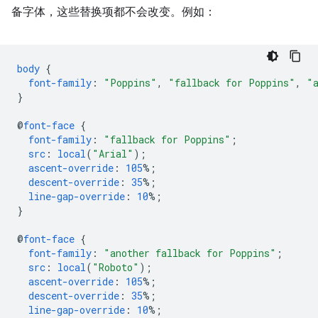
备字体，这些替换项都不会改变。例如：
body
{
font-family
:
"Poppins"
,
"fallback for Poppins"
,
"
}
@
font-face
{
font-family
:
"fallback for Poppins"
;
src
:
local
(
"Arial"
);
ascent-override
:
105
%;
descent-override
:
35
%;
line-gap-override
:
10
%;
}
@
font-face
{
font-family
:
"another fallback for Poppins"
;
src
:
local
(
"Roboto"
);
ascent-override
:
105
%;
descent-override
:
35
%;
line-gap-override
:
10
%;