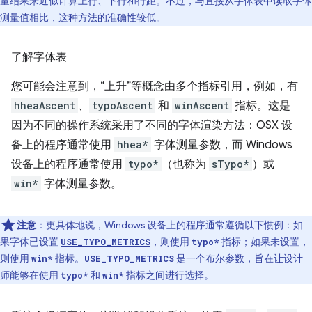
量结果来近似计算上行、下行和行距。不过，与直接从字体表中读取字体
测量值相比，这种方法的准确性较低。
了解字体表
您可能会注意到，“上升”等概念由多个指标引用，例如，有
hheaAscent
、
typoAscent
和
winAscent
指标。这是
因为不同的操作系统采用了不同的字体渲染方法：OSX 设
备上的程序通常使用
hhea*
字体测量参数，而 Windows
设备上的程序通常使用
typo*
（也称为
sTypo*
）或
win*
字体测量参数。
注意
：更具体地说，Windows 设备上的程序通常遵循以下惯例：如
果字体已设置
，则使用
指标；如果未设置，
USE_TYPO_METRICS
typo*
则使用
指标。
是一个布尔参数，旨在让设计
win*
USE_TYPO_METRICS
师能够在使用
和
指标之间进行选择。
typo*
win*