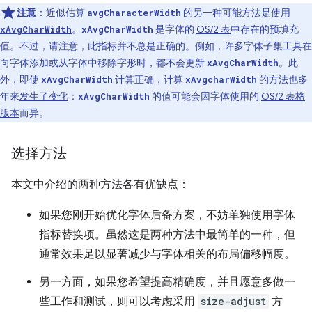
注意
：近似估算
的另一种可能方法是使用
avgCharacterWidth
。
是字体的
OS/2 表
中存在的预填充
xAvgCharWidth
xAvgCharWidth
值。不过，请注意，此指标并不总是正确的。例如，许多字体子集工具在
向字体添加或从字体中移除字形时，都不会更新
。此
xAvgCharWidth
外，即使
计算正确，计算
的方法也多
xAvgCharWidth
xAvgcharWidth
年来
发生了变化
：
的值可能会因字体使用的
OS/2 表格
xAvgCharWidth
版本
而异。
选择方法
本文中介绍的两种方法各有优缺点：
如果您刚开始优化字体后备方案，不妨单独使用字体
指标替换项。虽然这是两种方法中最简单的一种，但
通常效果足以显著减少与字体相关的布局偏移幅度。
另一方面，如果您希望提高精确度，并且愿意多做一
些工作和测试，则可以考虑采用
size-adjust
方