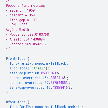
/*
Poppins font metrics:
- ascent = 1050
- descent = 350
- line-gap = 100
- UPM: 1000
AvgCharWidth:
- Poppins: 538.0103768
- Arial: 884.1438804
- Roboto: 969.0502537
*/
@
font-face
{
font-family
:
poppins-fallback
;
src
:
local
(
"Arial"
);
size-adjust
:
60
.
85099821
%;
ascent-override
:
164
.
3358416
%;
descent-override
:
57
.
51754455
%;
line-gap-override
:
16
.
43358416
%;
}
@
font-face
{
font-family
:
poppins-fallback-android
;