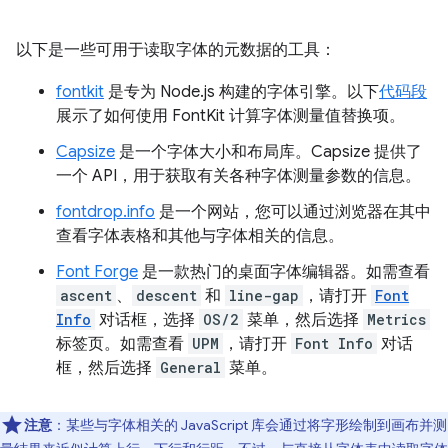
以下是一些可用于读取字体的元数据的工具：
fontkit
是专为 Node.js 构建的字体引擎。以下
代码段
展示了如何使用 FontKit 计算字体测量值替换项。
Capsize
是一个字体大小和布局库。Capsize 提供了
一个 API，用于获取有关各种字体测量参数的信息。
fontdrop.info
是一个网站，您可以通过浏览器在其中
查看字体表格和其他与字体相关的信息。
Font Forge
是一款热门的桌面字体编辑器。如需查看
ascent
、
descent
和
line-gap
，请打开
Font
Info
对话框，选择
OS/2
菜单，然后选择
Metrics
标签页。如需查看
UPM
，请打开
Font Info
对话
框，然后选择
General
菜单。
注意
：某些与字体相关的 JavaScript 库会通过将字形绘制到画布并测