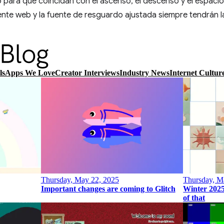
para que coincidan con el ascenso, el descenso y el espacio 
ente web y la fuente de resguardo ajustada siempre tendrán 