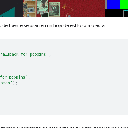
 de fuente se usan en un hoja de estilo como esta:
"fallback for poppins"
;
for poppins"
;
Roman"
);
;