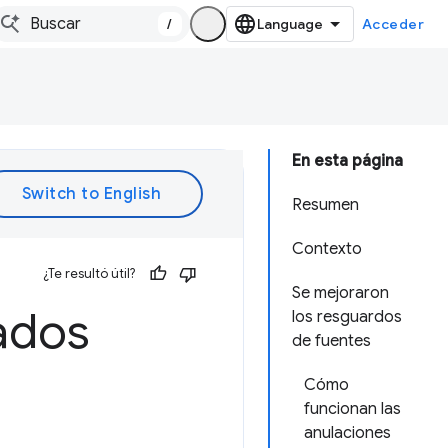
/
Acceder
En esta página
Resumen
Contexto
¿Te resultó útil?
Se mejoraron
ados
los resguardos
de fuentes
Cómo
funcionan las
anulaciones