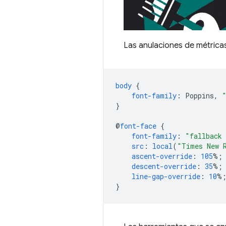
Las anulaciones de métricas
body
{
font-family
:
Poppins
,
}
@
font-face
{
font-family
:
"fallback 
src
:
local
(
"Times New 
ascent-override
:
105
%;
descent-override
:
35
%;
line-gap-override
:
10
%
}