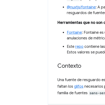
@nuxtjs/fontaine
: A p
resguardos de fuentes
Herramientas que no son 
Fontaine
: Fontaine es
anulaciones de métric
Este
repo
contiene las
Estos valores se puede
Contexto
Una fuente de resguardo es 
faltan los
glifos
necesarios p
familia de fuentes
sans-se