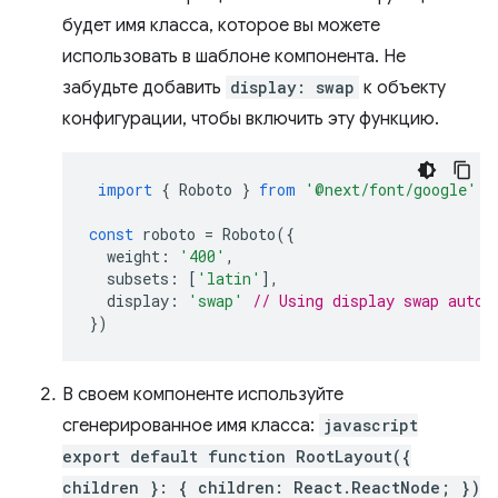
будет имя класса, которое вы можете
использовать в шаблоне компонента. Не
забудьте добавить
display: swap
к объекту
конфигурации, чтобы включить эту функцию.
import
{
Roboto
}
from
'@next/font/google'
;
const
roboto
=
Roboto
({
weight
:
'400'
,
subsets
:
[
'latin'
],
display
:
'swap'
// Using display swap autom
})
В своем компоненте используйте
сгенерированное имя класса:
javascript
export default function RootLayout({
children }: { children: React.ReactNode; })