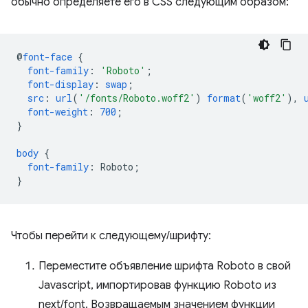
обычно определяете его в CSS следующим образом:
@
font-face
{
font-family
:
'Roboto'
;
font-display
:
swap
;
src
:
url
(
'/fonts/Roboto.woff2'
)
format
(
'woff2'
),
font-weight
:
700
;
}
body
{
font-family
:
Roboto
;
}
Чтобы перейти к следующему/шрифту:
Переместите объявление шрифта Roboto в свой
Javascript, импортировав функцию Roboto из
next/font. Возвращаемым значением функции