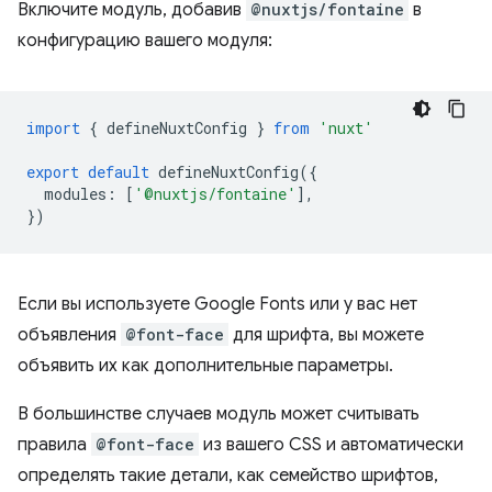
Включите модуль, добавив
@nuxtjs/fontaine
в
конфигурацию вашего модуля:
import
{
defineNuxtConfig
}
from
'nuxt'
export
default
defineNuxtConfig
({
modules
:
[
'@nuxtjs/fontaine'
],
})
Если вы используете Google Fonts или у вас нет
объявления
@font-face
для шрифта, вы можете
объявить их как дополнительные параметры.
В большинстве случаев модуль может считывать
правила
@font-face
из вашего CSS и автоматически
определять такие детали, как семейство шрифтов,