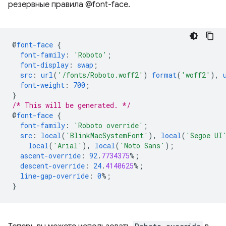
резервные правила @font-face.
@
font-face
{
font-family
:
'Roboto'
;
font-display
:
swap
;
src
:
url
(
'/fonts/Roboto.woff2'
)
format
(
'woff2'
),
font-weight
:
700
;
}
/* This will be generated. */
@
font-face
{
font-family
:
'Roboto override'
;
src
:
local
(
'BlinkMacSystemFont'
),
local
(
'Segoe UI
local
(
'Arial'
),
local
(
'Noto Sans'
);
ascent-override
:
92
.
7734375
%;
descent-override
:
24
.
4140625
%;
line-gap-override
:
0
%;
}