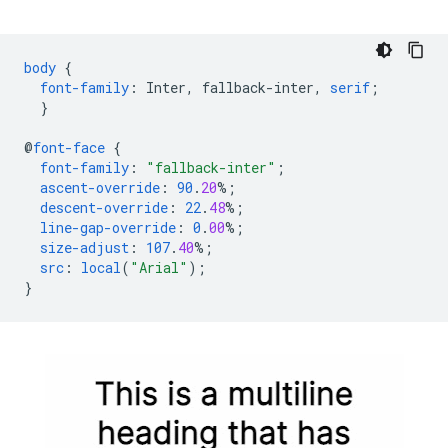
body
{
font-family
:
Inter
,
fallback-inter
,
serif
;
}
@
font-face
{
font-family
:
"fallback-inter"
;
ascent-override
:
90
.
20
%;
descent-override
:
22
.
48
%;
line-gap-override
:
0
.
00
%;
size-adjust
:
107
.
40
%;
src
:
local
(
"Arial"
);
}