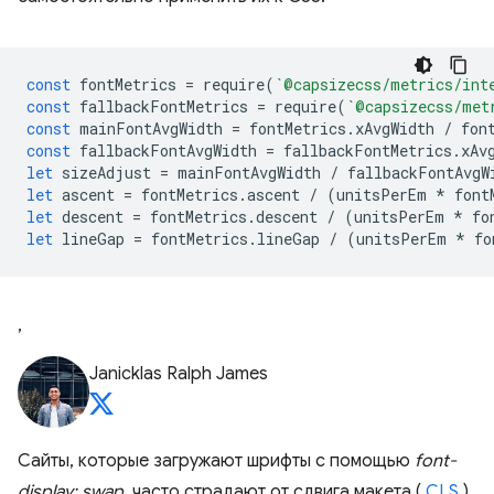
const
fontMetrics
=
require
(
`@capsizecss/metrics/int
const
fallbackFontMetrics
=
require
(
`@capsizecss/met
const
mainFontAvgWidth
=
fontMetrics
.
xAvgWidth
/
fon
const
fallbackFontAvgWidth
=
fallbackFontMetrics
.
xAv
let
sizeAdjust
=
mainFontAvgWidth
/
fallbackFontAvgW
let
ascent
=
fontMetrics
.
ascent
/
(
unitsPerEm
*
font
let
descent
=
fontMetrics
.
descent
/
(
unitsPerEm
*
fo
let
lineGap
=
fontMetrics
.
lineGap
/
(
unitsPerEm
*
fo
,
Janicklas Ralph James
Сайты, которые загружают шрифты с помощью
font-
display: swap,
часто страдают от сдвига макета (
CLS
),