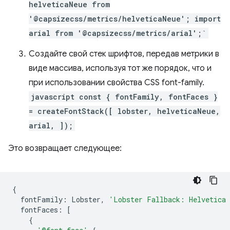
helveticaNeue from
'@capsizecss/metrics/helveticaNeue'; import
arial from '@capsizecss/metrics/arial';`
Создайте свой стек шрифтов, передав метрики в
виде массива, используя тот же порядок, что и
при использовании свойства CSS font-family.
javascript const { fontFamily, fontFaces }
= createFontStack([ lobster, helveticaNeue,
arial, ]);
Это возвращает следующее:
{
fontFamily
:
Lobster
,
'Lobster Fallback: Helvetica
fontFaces
:
[
{