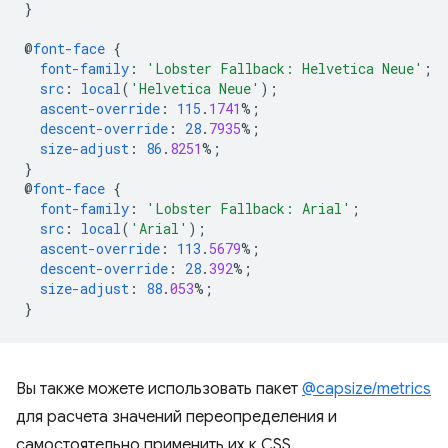
}
@
font-face
{
font-family
:
'Lobster Fallback: Helvetica Neue'
;
src
:
local
(
'Helvetica Neue'
);
ascent-override
:
115
.
1741
%;
descent-override
:
28
.
7935
%;
size-adjust
:
86
.
8251
%;
}
@
font-face
{
font-family
:
'Lobster Fallback: Arial'
;
src
:
local
(
'Arial'
);
ascent-override
:
113
.
5679
%;
descent-override
:
28
.
392
%;
size-adjust
:
88
.
053
%;
}
Вы также можете использовать пакет
@capsize/metrics
для расчета значений переопределения и
самостоятельно применить их к CSS.