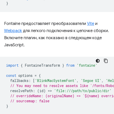
}
Fontaine предоставляет преобразователи
Vite
и
Webpack
для легкого подключения к цепочке сборки.
Включите плагин, как показано в следующем коде
JavaScript.
import
{
FontaineTransform
}
from
'fontaine'
const
options
=
{
fallbacks
:
[
'BlinkMacSystemFont'
,
'Segoe UI'
,
'Hel
// You may need to resolve assets like `/fonts/Rob
resolvePath
:
(
id
)
=
>
'file:///path/to/public/dir'
// overrideName: (originalName) => `${name} overri
// sourcemap: false
}