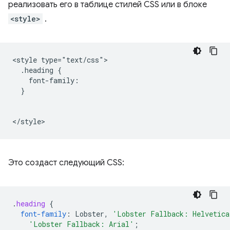
реализовать его в таблице стилей CSS или в блоке
<style>
.
<style type="text/css">

  .heading {

    font-family: 

  }

Это создаст следующий CSS:
.
heading
{
font-family
:
Lobster
,
'Lobster Fallback: Helvetica
'Lobster Fallback: Arial'
;