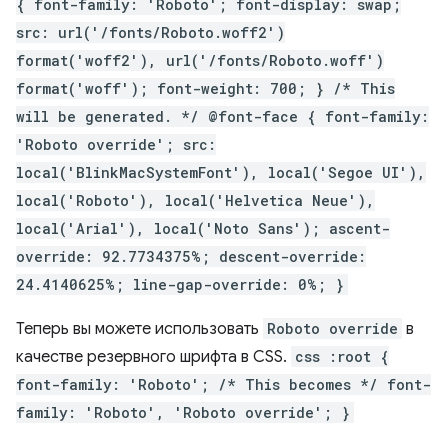
{ font-family: 'Roboto'; font-display: swap;
src: url('/fonts/Roboto.woff2')
format('woff2'), url('/fonts/Roboto.woff')
format('woff'); font-weight: 700; } /* This
will be generated. */ @font-face { font-family:
'Roboto override'; src:
local('BlinkMacSystemFont'), local('Segoe UI'),
local('Roboto'), local('Helvetica Neue'),
local('Arial'), local('Noto Sans'); ascent-
override: 92.7734375%; descent-override:
24.4140625%; line-gap-override: 0%; }
Теперь вы можете использовать
Roboto override
в
качестве резервного шрифта в CSS.
css :root {
font-family: 'Roboto'; /* This becomes */ font-
family: 'Roboto', 'Roboto override'; }