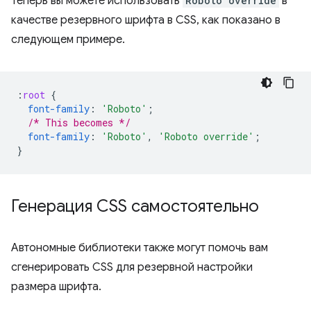
Теперь вы можете использовать
Roboto override
в
качестве резервного шрифта в CSS, как показано в
следующем примере.
:
root
{
font-family
:
'Roboto'
;
/* This becomes */
font-family
:
'Roboto'
,
'Roboto override'
;
}
Генерация CSS самостоятельно
Автономные библиотеки также могут помочь вам
сгенерировать CSS для резервной настройки
размера шрифта.