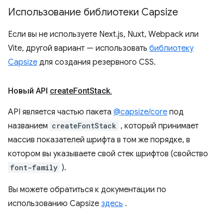
Использование библиотеки Capsize
Если вы не используете Next.js, Nuxt, Webpack или
Vite, другой вариант — использовать
библиотеку
Capsize
для создания резервного CSS.
Новый API
create
Font
Stack
.
API является частью пакета
@capsize/core
под
названием
createFontStack
, который принимает
массив показателей шрифта в том же порядке, в
котором вы указываете свой стек шрифтов (свойство
font-family
).
Вы можете обратиться к документации по
использованию Capsize
здесь
.