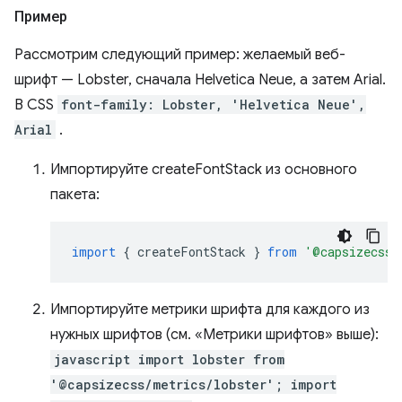
Пример
Рассмотрим следующий пример: желаемый веб-
шрифт — Lobster, сначала Helvetica Neue, а затем Arial.
В CSS
font-family: Lobster, 'Helvetica Neue',
Arial
.
Импортируйте createFontStack из основного
пакета:
import
{
createFontStack
}
from
'@capsizecss/
Импортируйте метрики шрифта для каждого из
нужных шрифтов (см. «Метрики шрифтов» выше):
javascript import lobster from
'@capsizecss/metrics/lobster'; import