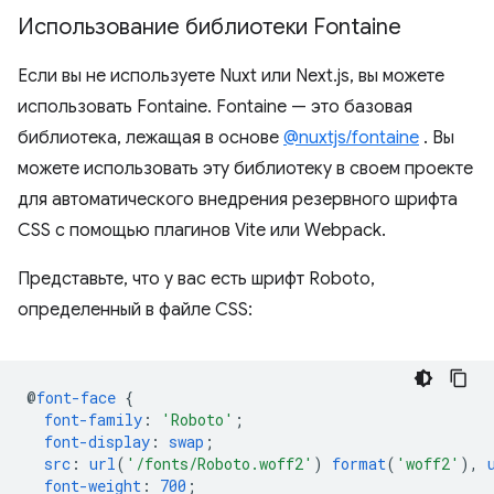
Использование библиотеки Fontaine
Если вы не используете Nuxt или Next.js, вы можете
использовать Fontaine. Fontaine — это базовая
библиотека, лежащая в основе
@nuxtjs/fontaine
. Вы
можете использовать эту библиотеку в своем проекте
для автоматического внедрения резервного шрифта
CSS с помощью плагинов Vite или Webpack.
Представьте, что у вас есть шрифт Roboto,
определенный в файле CSS:
@
font-face
{
font-family
:
'Roboto'
;
font-display
:
swap
;
src
:
url
(
'/fonts/Roboto.woff2'
)
format
(
'woff2'
),
font-weight
:
700
;