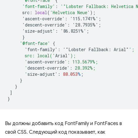
'@font-face'
{
'font-family'
:
'"Lobster Fallback: Helvetica 
src
:
local
(
'Helvetica Neue'
);
'ascent-override':
'115.1741%'
;
'descent-override':
'28.7935%'
;
'size-adjust':
'86.8251%'
;
}
'@font-face'
{
'font-family':
'"Lobster
Fallback
:
Arial
"
';
       src: local('
Arial
');
       '
ascent-override
': 113.5679%;
       '
descent-override
': 28.392%;
       '
size-adjust
'
:
88.053
%
;
}
}
]
}
Вы должны добавить код FontFamily и FontFaces в
свой CSS. Следующий код показывает, как