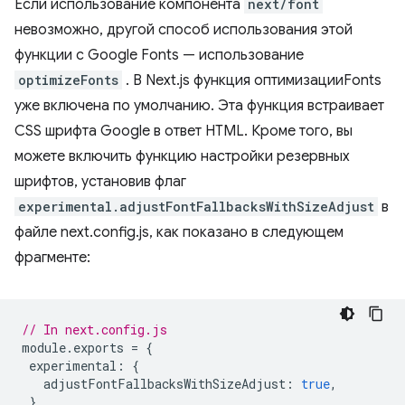
Если использование компонента
next/font
невозможно, другой способ использования этой
функции с Google Fonts — использование
optimizeFonts
. В Next.js функция оптимизацииFonts
уже включена по умолчанию. Эта функция встраивает
CSS шрифта Google в ответ HTML. Кроме того, вы
можете включить функцию настройки резервных
шрифтов, установив флаг
experimental.adjustFontFallbacksWithSizeAdjust
в
файле next.config.js, как показано в следующем
фрагменте:
// In next.config.js
module
.
exports
=
{
experimental
:
{
adjustFontFallbacksWithSizeAdjust
:
true
,
},