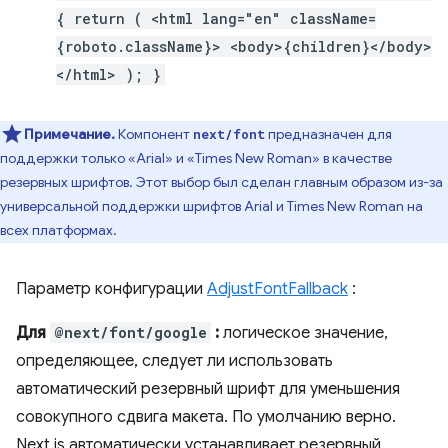
{ return ( <html lang="en" className=
{roboto.className}> <body>{children}</body>
</html> ); }
Примечание.
Компонент
предназначен для
next/font
поддержки только «Arial» и «Times New Roman» в качестве
резервных шрифтов. Этот выбор был сделан главным образом из-за
универсальной поддержки шрифтов Arial и Times New Roman на
всех платформах.
Параметр конфигурации
AdjustFontFallback
:
Для
@next/font/google
:
логическое значение,
определяющее, следует ли использовать
автоматический резервный шрифт для уменьшения
совокупного сдвига макета. По умолчанию верно.
Next.js автоматически устанавливает резервный