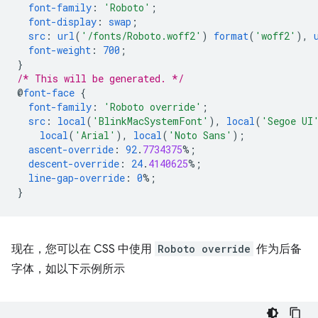
font-family
:
'Roboto'
;
font-display
:
swap
;
src
:
url
(
'/fonts/Roboto.woff2'
)
format
(
'woff2'
),
font-weight
:
700
;
}
/* This will be generated. */
@
font-face
{
font-family
:
'Roboto override'
;
src
:
local
(
'BlinkMacSystemFont'
),
local
(
'Segoe UI
local
(
'Arial'
),
local
(
'Noto Sans'
);
ascent-override
:
92
.
7734375
%;
descent-override
:
24
.
4140625
%;
line-gap-override
:
0
%;
}
现在，您可以在 CSS 中使用
Roboto override
作为后备
字体，如以下示例所示