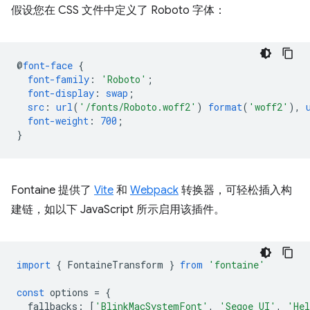
假设您在 CSS 文件中定义了 Roboto 字体：
@
font-face
{
font-family
:
'Roboto'
;
font-display
:
swap
;
src
:
url
(
'/fonts/Roboto.woff2'
)
format
(
'woff2'
),
font-weight
:
700
;
}
Fontaine 提供了
Vite
和
Webpack
转换器，可轻松插入构
建链，如以下 JavaScript 所示启用该插件。
import
{
FontaineTransform
}
from
'fontaine'
const
options
=
{
fallbacks
:
[
'BlinkMacSystemFont'
,
'Segoe UI'
,
'Hel