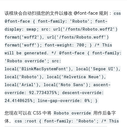
该模块会自动扫描您的文件以修改 @font-face 规则：
css
@font-face { font-family: 'Roboto'; font-
display: swap; src: url('/fonts/Roboto.woff2')
format('woff2'), url('/fonts/Roboto.woff')
format('woff'); font-weight: 700; } /* This
will be generated. */ @font-face { font-family:
'Roboto override'; src:
local('BlinkMacSystemFont'), local('Segoe UI'),
local('Roboto'), local('Helvetica Neue'),
local('Arial'), local('Noto Sans'); ascent-
override: 92.7734375%; descent-override:
24.4140625%; line-gap-override: 0%; }
您现在可以在 CSS 中将
Roboto override
用作后备字
体。
css :root { font-family: 'Roboto'; /* This