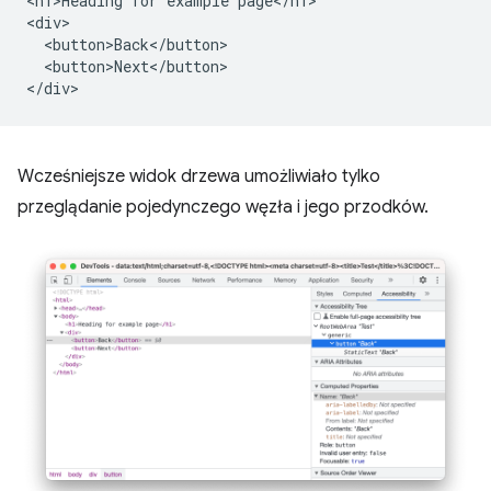
<h1>Heading for example page</h1>

<div>

  <button>Back</button>

  <button>Next</button>

Wcześniejsze widok drzewa umożliwiało tylko
przeglądanie pojedynczego węzła i jego przodków.