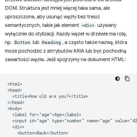
DOM. Struktura jest mniej więcej taka sama, ale
uproszczona, aby usunąć węzły bez treści
semantycznych, takie jak element
<div>
używany
wyłącznie do stylizacji. Każdy węzeł w drzewie ma rolę,
np.
Button
lub
Heading
, a często także nazwę, która
może pochodzić z atrrybutów ARIA lub być pochodną
zawartości węzła. Jeśli spojrzymy na dokument HTML:
<html>

<head>

  <title>How old are you?</title>

</head>

<body>

  <label for="age">Age</label>

  <input id="age" type="number" name="age" value="42
  <div>

    <button>Back</button>
