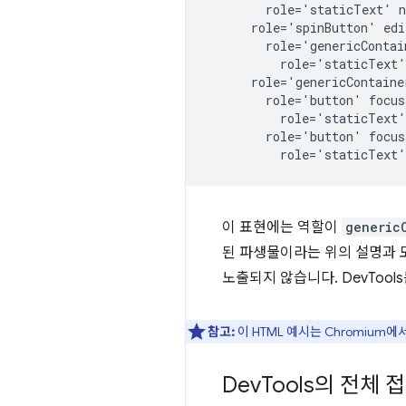
        role='staticText' n
      role='spinButton' edi
        role='genericContai
          role='staticText'
      role='genericContainer
        role='button' focus
          role='staticText'
        role='button' focus
이 표현에는 역할이
generic
된 파생물이라는 위의 설명과 
노출되지 않습니다. DevToo
참고:
이 HTML 예시는 Chromiu
Dev
Tools의 전체 