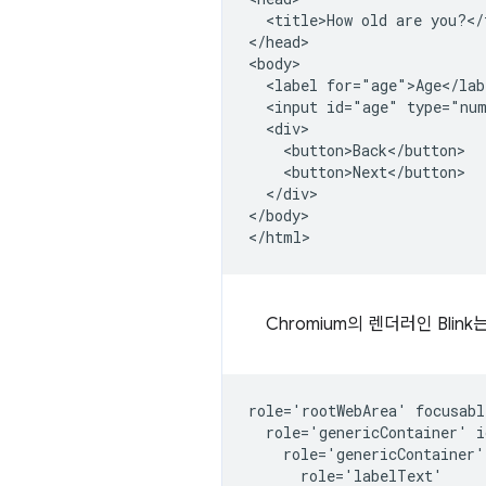
  <title>How old are you?</t
</head>

<body>

  <label for="age">Age</labe
  <input id="age" type="num
  <div>

    <button>Back</button>

    <button>Next</button>

  </div>

</body>

Chromium의 렌더러인 Bli
role='rootWebArea' focusabl
  role='genericContainer' i
    role='genericContainer'
      role='labelText'
