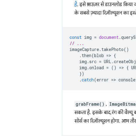
है
. इसे ब्राउज़र से डाउनलोड किया 
के सबसे ज़्यादा रिज़ॉल्यूशन का इ
const
img
=
document
.
queryS
// ...
imageCapture
.
takePhoto
()
.
then
(
blob
=
>
{
img
.
src
=
URL
.
createOb
img
.
onload
=
()
=
>
{
U
})
.
catch
(
error
=
>
console
grabFrame()
,
ImageBitma
सकता है. इसके बाद, रंग की वैल्यू 
सोर्स का रिज़ॉल्यूशन होगा. आम तौ