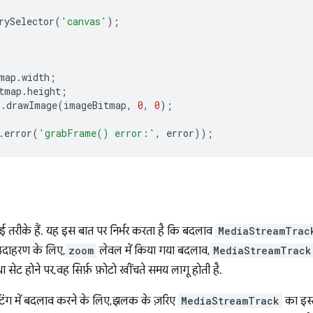
rySelector
(
'canvas'
);
map
.
width
;
tmap
.
height
;
).
drawImage
(
imageBitmap
,
0
,
0
);
.
error
(
'grabFrame() error:'
,
error
));
कई तरीके हैं. यह इस बात पर निर्भर करता है कि बदलाव
MediaStreamTrac
 उदाहरण के लिए,
zoom
लेवल में किया गया बदलाव,
MediaStreamTrack
ेट होने पर, वह सिर्फ़ फ़ोटो खींचते समय लागू होती है.
िंग में बदलाव करने के लिए, झलक के ज़रिए
MediaStreamTrack
का इस्