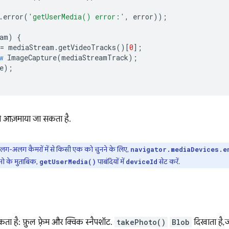
.
error
(
'getUserMedia() error:'
,
error
));
am
)
{
=
mediaStream
.
getVideoTracks
()[
0
];
w
ImageCapture
(
mediaStreamTrack
);
e
);
 आज़माया जा सकता है.
 अलग-अलग कैमरों में से किसी एक को चुनने के लिए,
navigator.mediaDevices.e
मो के मुताबिक,
पाबंदियों में
सेट करें.
getUserMedia()
deviceId
कता है: फ़ुल फ़्रेम और क्विक स्नैपशॉट.
takePhoto()
Blob
दिखाता है, 