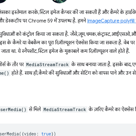
का इस्तेमाल करके, स्टिल इमेज कैप्चर की जा सकती हैं और कैमरे के हार्डवे
र डेस्कटॉप पर Chrome 59 में उपलब्ध है. हमने
ImageCapture polyfill ला
विधाओं को कंट्रोल किया जा सकता है. जैसे, ज़ूम, चमक, कंट्रास्ट, आईएसओ, औ
इस के कैमरे या वेबकैम का पूरा रिज़ॉल्यूशन ऐक्सेस किया जा सकता है. वेब पर 
ाता था. ये स्नैपशॉट, स्टिल इमेज के मुकाबले कम रिज़ॉल्यूशन वाले होते हैं.
र्स के तौर पर
MediaStreamTrack
के साथ बनाया जाता है. इसके बाद, एप
me()
होते हैं. साथ ही, कैमरे की सुविधाओं और सेटिंग को वापस पाने और उन सेट
UserMedia()
से मिले
MediaStreamTrack
के ज़रिए कैमरे का ऐक्सेस 
serMedia
({
video
:
true
})