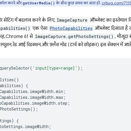
ो कॉल करने और
के बीच कुछ समय का अंतर हो.
crbug.com/711
getUserMedia()
 सेटिंग में बदलाव करने के लिए,
ImageCapture
ऑब्जेक्ट का इस्तेमाल क
pabilities()
एक ऐसा
PhotoCapabilities
ऑब्जेक्ट दिखाता है 
 तरह, Chrome 61 से
ImageCapture.getPhotoSettings()
, मौजूदा 
ॉल्यूशन, रेड आई रिडक्शन, और फ़्लैश मोड (टार्च को छोड़कर) इस सेक्शन में आत
querySelector
(
'input[type=range]'
);
lities
()
abilities
)
{
Capabilities
.
imageWidth
.
min
;
Capabilities
.
imageWidth
.
max
;
oCapabilities
.
imageWidth
.
step
;
PhotoSettings
();
tings
)
{
toSettings
.
imageWidth
;