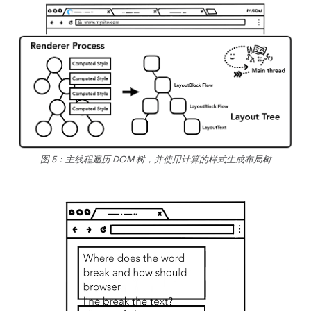
图 5：主线程遍历 DOM 树，并使用计算的样式生成布局树