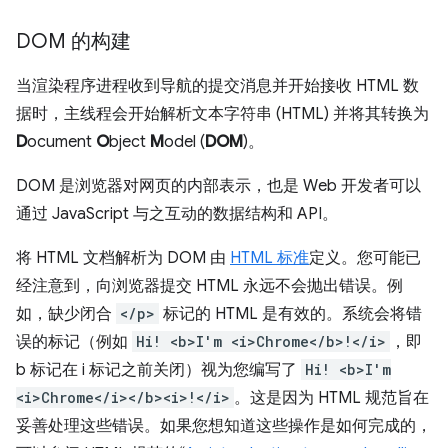
DOM 的构建
当渲染程序进程收到导航的提交消息并开始接收 HTML 数
据时，主线程会开始解析文本字符串 (HTML) 并将其转换为
D
ocument
O
bject
M
odel (
DOM
)。
DOM 是浏览器对网页的内部表示，也是 Web 开发者可以
通过 JavaScript 与之互动的数据结构和 API。
将 HTML 文档解析为 DOM 由
HTML 标准
定义。您可能已
经注意到，向浏览器提交 HTML 永远不会抛出错误。例
如，缺少闭合
</p>
标记的 HTML 是有效的。系统会将错
误的标记（例如
Hi! <b>I'm <i>Chrome</b>!</i>
，即
b 标记在 i 标记之前关闭）视为您编写了
Hi! <b>I'm
<i>Chrome</i></b><i>!</i>
。这是因为 HTML 规范旨在
妥善处理这些错误。如果您想知道这些操作是如何完成的，