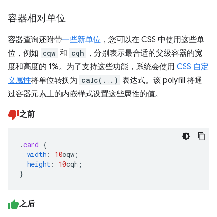
容器相对单位
容器查询还附带
一些新单位
，您可以在 CSS 中使用这些单
位，例如
cqw
和
cqh
，分别表示最合适的父级容器的宽
度和高度的 1%。为了支持这些功能，系统会使用
CSS 自定
义属性
将单位转换为
calc(...)
表达式。该 polyfill 将通
过容器元素上的内嵌样式设置这些属性的值。
之前
.
card
{
width
:
10
cqw
;
height
:
10
cqh
;
}
之后