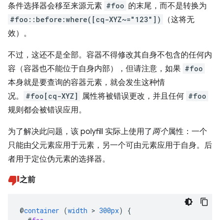
条件选择器会移至来源元素
#foo
的末尾，而不是转换为
#foo::before:where([cq-XYZ~="123"])
（这将无
效）。
不过，这还不是全部。容器不得修改
其自身不包含的任何内
容（容器也不能位于自身内部），但请注意，如果
#foo
本身就是要查询的容器元素，就会发生这种情
况。
#foo[cq-XYZ]
属性将被错误更改，并且任何
#foo
规则都会被错误应用。
为了解决此问题，该 polyfill 实际上使用了
两个
属性：一个
只能由父元素应用于元素，另一个可由元素应用于自身。后
者用于定位伪元素的选择器。
之前
@
container
(
width
>
300px
)
{