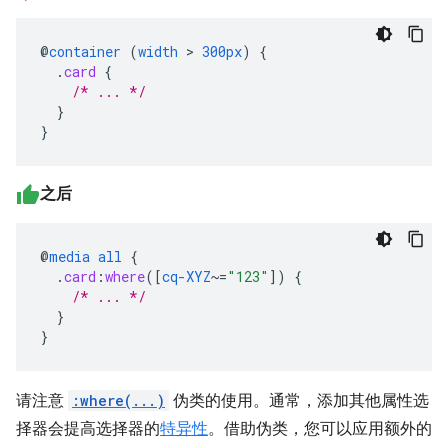
@
container
(
width
>
300px
)
{
.
card
{
/* ... */
}
}
之后
@
media
all
{
.
card
:
where
([
cq-XYZ
~=
"123"
])
{
/* ... */
}
}
请注意
:where(...)
伪类的使用。通常，添加其他属性选
择器会提高选择器的
特异性
。借助伪类，您可以应用额外的