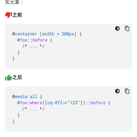
实元素：
之前
@
container
(
width
>
300px
)
{
#
foo
::
before
{
/* ... */
}
}
之后
@
media
all
{
#
foo
:
where
([
cq-XYZ
~=
"123"
])
::
before
{
/* ... */
}
}