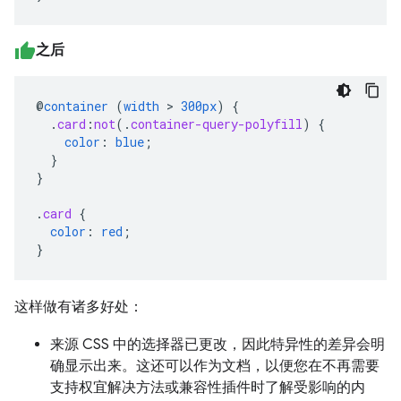
之后
@
container
(
width
>
300px
)
{
.
card
:
not
(
.
container-query-polyfill
)
{
color
:
blue
;
}
}
.
card
{
color
:
red
;
}
这样做有诸多好处：
来源 CSS 中的选择器已更改，因此特异性的差异会明
确显示出来。这还可以作为文档，以便您在不再需要
支持权宜解决方法或兼容性插件时了解受影响的内