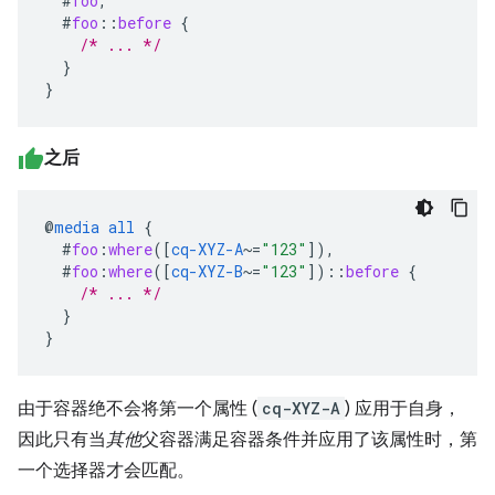
#
foo
,
#
foo
::
before
{
/* ... */
}
}
之后
@
media
all
{
#
foo
:
where
([
cq-XYZ-A
~=
"123"
]),
#
foo
:
where
([
cq-XYZ-B
~=
"123"
])
::
before
{
/* ... */
}
}
由于容器绝不会将第一个属性 (
cq-XYZ-A
) 应用于自身，
因此只有当
其他
父容器满足容器条件并应用了该属性时，第
一个选择器才会匹配。