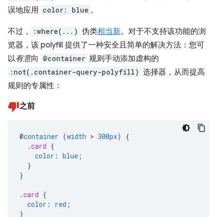
误地应用
color: blue
。
不过，
:where(...)
伪类
相当新
。对于不支持该功能的浏
览器，该 polyfill 提供了一种安全且简单的解决方法：您可
以
有意
向
@container
规则手动添加虚构的
:not(.container-query-polyfill)
选择器，从而提高
规则的专属性：
之前
@
container
(
width
>
300px
)
{
.
card
{
color
:
blue
;
}
}
.
card
{
color
:
red
;
}