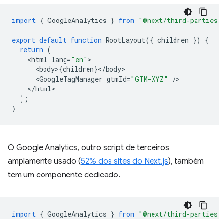
import
{
GoogleAnalytics
}
from
"@next/third-parties
export
default
function
RootLayout
({
children
})
{
return
(
<
html
lang
=
"en"
<
body
>
{
children
}
<
/
body
<
GoogleTagManager
gtmId
=
"GTM-XYZ"
/
<
/html
);
}
O Google Analytics, outro script de terceiros
amplamente usado (
52% dos sites do Next.js
), também
tem um componente dedicado.
import
{
GoogleAnalytics
}
from
"@next/third-parties