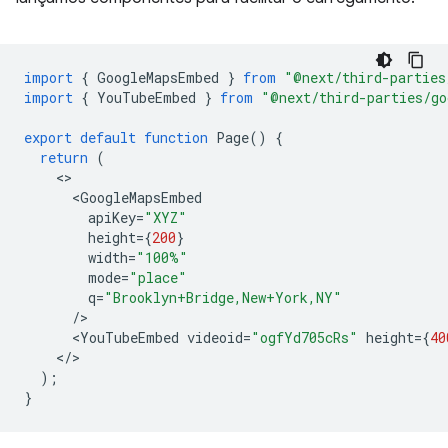
import
{
GoogleMapsEmbed
}
from
"@next/third-parties
import
{
YouTubeEmbed
}
from
"@next/third-parties/go
export
default
function
Page
()
{
return
(
<
GoogleMapsEmbed
apiKey
=
"XYZ"
height
=
{
200
}
width
=
"100%"
mode
=
"place"
q
=
"Brooklyn+Bridge,New+York,NY"
/
<
YouTubeEmbed
videoid
=
"ogfYd705cRs"
height
=
{
40
<
/
);
}