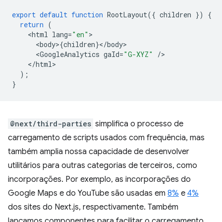
export
default
function
RootLayout
({
children
})
{
return
(
<
html
lang
=
"en"
<
body
>
{
children
}
<
/
body
<
GoogleAnalytics
gaId
=
"G-XYZ"
/
<
/html
);
}
@next/third-parties
simplifica o processo de
carregamento de scripts usados com frequência, mas
também amplia nossa capacidade de desenvolver
utilitários para outras categorias de terceiros, como
incorporações. Por exemplo, as incorporações do
Google Maps e do YouTube são usadas em
8%
e
4%
dos sites do Next.js, respectivamente. Também
lançamos componentes para facilitar o carregamento.