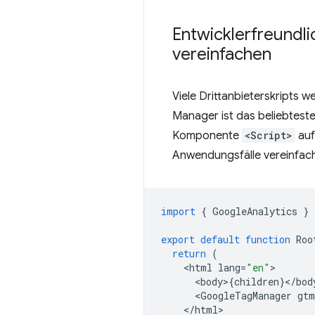
Entwicklerfreundli
vereinfachen
Viele Drittanbieterskripts
Manager ist das beliebtest
Komponente
<Script>
auf
Anwendungsfälle vereinfach
import
{
GoogleAnalytics
}
export
default
function
Roo
return
(
<
html
lang
=
"en"
<
body
>
{
children
}
<
/
bod
<
GoogleTagManager
gtm
<
/html