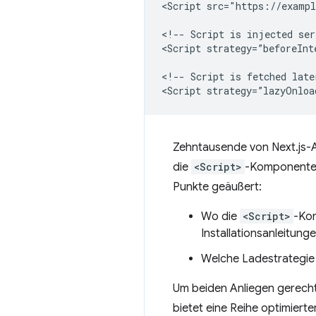
<Script src="https://exampl
<!-- Script is injected ser
<Script strategy=”beforeInt
<!-- Script is fetched late
Zehntausende von Next.js-
die
<Script>
-Komponente. 
Punkte geäußert:
Wo die
<Script>
-Kom
Installationsanleitun
Welche Ladestrategie 
Um beiden Anliegen gerech
bietet eine Reihe optimiert