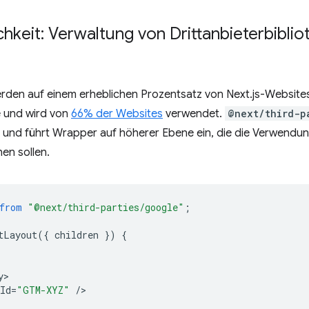
chkeit: Verwaltung von Drittanbieterbibli
 werden auf einem erheblichen Prozentsatz von Next.js-Websit
e und wird von
66% der Websites
verwendet.
@next/third-p
 und führt Wrapper auf höherer Ebene ein, die die Verwendun
en sollen.
from
"@next/third-parties/google"
;
tLayout
({
children
})
{
y
Id
=
"GTM-XYZ"
/