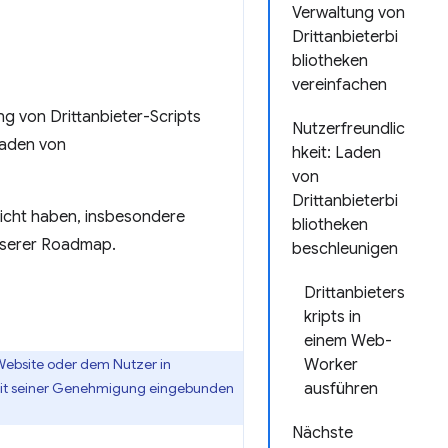
Verwaltung von
Drittanbieterbi
bliotheken
vereinfachen
ng von Drittanbieter-Scripts
Nutzerfreundlic
 Laden von
hkeit: Laden
von
Drittanbieterbi
tlicht haben, insbesondere
bliotheken
unserer Roadmap.
beschleunigen
Drittanbieters
kripts in
einem Web-
n Website oder dem Nutzer in
Worker
r mit seiner Genehmigung eingebunden
ausführen
Nächste