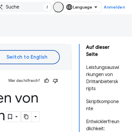
/
Anmelden
Auf dieser
Seite
Leistungsauswi
rkungen von
War das hilfreich?
Drittanbietersk
ripts
en von
Skriptkompone
nte
n
Entwicklerfreun
dlichkeit: