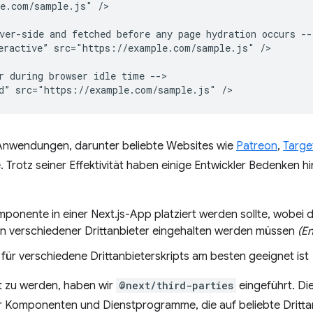
e.com/sample.js" />

ver-side and fetched before any page hydration occurs -->
eractive” src="https://example.com/sample.js" />

r during browser idle time -->

Anwendungen, darunter beliebte Websites wie
Patreon
,
Targe
Trotz seiner Effektivität haben einige Entwickler Bedenken hi
ponente in einer Next.js-App platziert werden sollte, wobei d
gen verschiedener Drittanbieter eingehalten werden müssen
(En
für verschiedene Drittanbieterskripts am besten geeignet ist
t zu werden, haben wir
@next/third-parties
eingeführt. Die
er Komponenten und Dienstprogramme, die auf beliebte Dritta