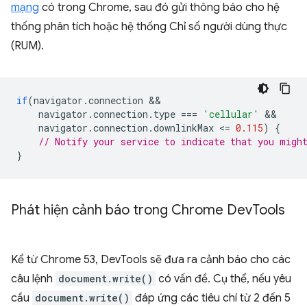
mạng
có trong Chrome, sau đó gửi thông báo cho hệ
thống phân tích hoặc hệ thống Chỉ số người dùng thực
(RUM).
if
(
navigator
.
connection
navigator
.
connection
.
type
===
'cellular'
navigator
.
connection
.
downlinkMax
<
=
0.115
)
{
// Notify your service to indicate that you migh
}
Phát hiện cảnh báo trong Chrome Dev
Tools
Kể từ Chrome 53, DevTools sẽ đưa ra cảnh báo cho các
câu lệnh
document.write()
có vấn đề. Cụ thể, nếu yêu
cầu
document.write()
đáp ứng các tiêu chí từ 2 đến 5