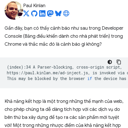
Paul Kinlan
Gần đây, bạn có thấy cảnh báo như sau trong Developer
Console (Bảng điều khiển dành cho nhà phát triển) trong
Chrome và thắc mắc đó là cảnh báo gì không?
(
index
)
:34
A
Parser-blocking,
cross-origin
script,

https://paul.kinlan.me/ad-inject.js,
is
invoked
via
This
may
be
blocked
by
the
browser
if
the
device
has
Khả năng kết hợp là một trong những thế mạnh của web,
cho phép chúng ta dễ dàng tích hợp với các dịch vụ do
bên thứ ba xây dựng để tạo ra các sản phẩm mới tuyệt
vời! Một trong những nhược điểm của khả năng kết hợp