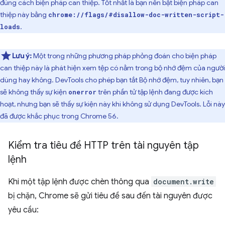
đúng cách biện pháp can thiệp. Tốt nhất là bạn nên bật biện pháp can
thiệp này bằng
chrome://flags/#disallow-doc-written-script-
.
loads
Lưu ý:
Một trong những phương pháp phỏng đoán cho biện pháp
can thiệp này là phát hiện xem tệp có nằm trong bộ nhớ đệm của người
dùng hay không. DevTools cho phép bạn tắt Bộ nhớ đệm, tuy nhiên, bạn
sẽ không thấy sự kiện
trên phần tử tập lệnh đang được kích
onerror
hoạt, nhưng bạn sẽ thấy sự kiện này khi không sử dụng DevTools. Lỗi này
đã được khắc phục trong Chrome 56.
Kiểm tra tiêu đề HTTP trên tài nguyên tập
lệnh
Khi một tập lệnh được chèn thông qua
document.write
bị chặn, Chrome sẽ gửi tiêu đề sau đến tài nguyên được
yêu cầu: