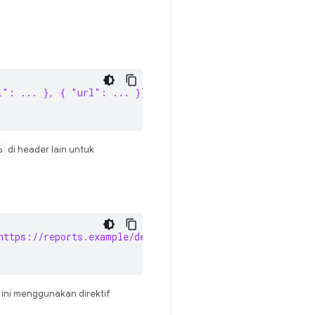
l": ... }, { "url": ... }] }, { group: "default-endpoin
o
di header lain untuk
https://reports.example/default"
si ini menggunakan direktif