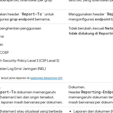
`Report-To`
`Re
kan header
untuk
Menggunakan header
gurasi
grup endpoint
bernama.
mengonfigurasi
endpoint
b
 penghentian penggunaan
Tidak berubah, kecuali
Netw
tidak didukung di Reportin
nsi
an
COEP
-Security-Policy Level 3 (CSP Level 3)
tan Log Error Jaringan (NEL)
h lanjut jenis laporan di
postingan Reporting API
.
.
Dokumen.
eport-To
Reporting-Endp
dokumen memengaruhi
Header
alaman) lain dari origin tersebut.
memengaruhi dokumen ter
l
laporan masih bervariasi per dokumen.
masih bervariasi per dokum
halaman) atau situs/asal yang berbeda
Laporan dari dokumen 