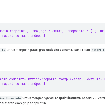
"main-endpoint", "max_age": 86400, "endpoints": [ { "ur
 report-to main-endpoint
-To
untuk mengonfigurasi
grup endpoint bernama
, dan direktif
report-t
.
main-endpoint="https://reports.example/main", default="
 report-to main-endpoint
ing-Endpoints
untuk mengonfigurasi
endpoint bernama
. Seperti v0, ver
mereferensikan grup endpoint ini.