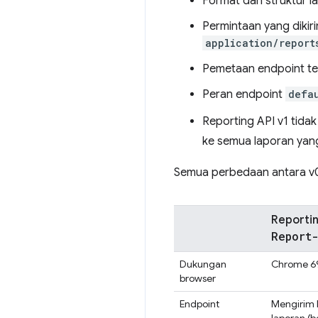
Format dan struktur l
Permintaan yang dikir
application/report
Pemetaan endpoint tert
Peran endpoint
defa
Reporting API v1 tid
ke semua laporan yang
Semua perbedaan antara v0
Reportin
Report
Dukungan
Chrome 69
browser
Endpoint
Mengirim 
laporan (