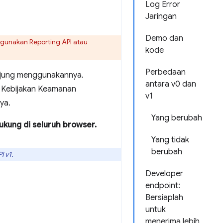
Log Error
Jaringan
Demo dan
ggunakan Reporting API atau
kode
Perbedaan
unjung menggunakannya.
antara v0 dan
an Kebijakan Keamanan
v1
ya.
Yang berubah
dukung di seluruh browser.
Yang tidak
berubah
I v1
.
Developer
endpoint:
Bersiaplah
untuk
menerima lebih