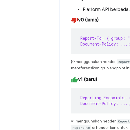
Platform API berbeda.
v0 (lama)
 Report-To: { group: 
 Document-Policy: ...;
{0 menggunakan header
Report
mereferensikan grup endpoint ini
v1 (baru)
 Reporting-Endpoints: 
 Document-Policy: ...;
v1 menggunakan header
Report
report-to
di header lain untuk 