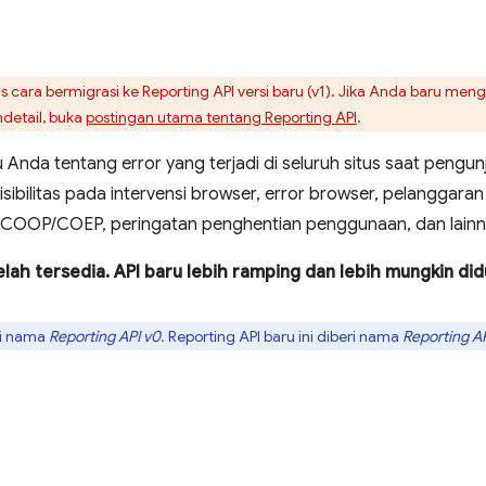
 cara bermigrasi ke Reporting API versi baru (v1). Jika Anda baru men
etail, buka
postingan utama tentang Reporting API
.
Anda tentang error yang terjadi di seluruh situs saat peng
sibilitas pada intervensi browser, error browser, pelanggar
 COOP/COEP, peringatan penghentian penggunaan, dan lainn
elah tersedia. API baru lebih ramping dan lebih mungkin di
ri nama
Reporting API v0
. Reporting API baru ini diberi nama
Reporting AP