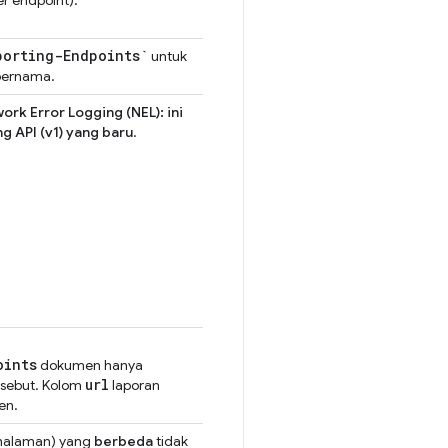
porting-Endpoints`
untuk
ernama.
ork Error Logging (NEL): ini
g API (v1) yang baru
.
oints
dokumen hanya
url
sebut. Kolom
laporan
en.
(halaman) yang
berbeda
tidak