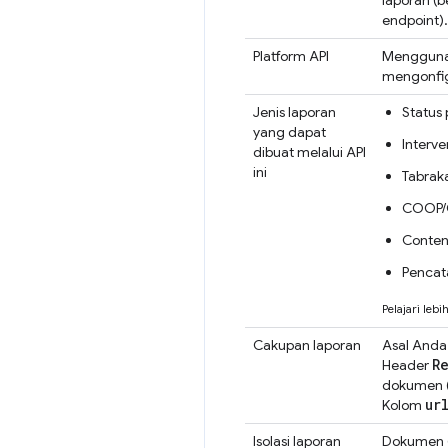
endpoint).
Platform API
Mengguna
mengonfi
Jenis laporan
Status
yang dapat
Interve
dibuat melalui API
ini
Tabrak
COOP/
Content
Pencata
Pelajari lebi
Cakupan laporan
Asal Anda
R
Header
dokumen (h
ur
Kolom
Isolasi laporan
Dokumen (