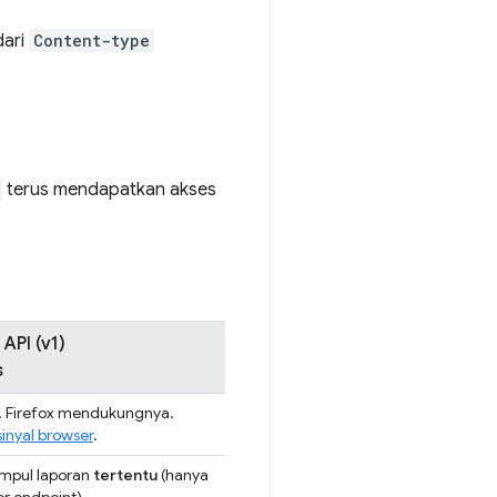
ari
Content-type
terus mendapatkan akses
API (v1)
s
 Firefox mendukungnya.
sinyal browser
.
mpul laporan
tertentu
(hanya
r endpoint).